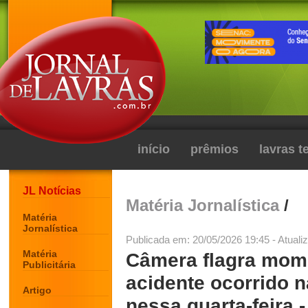
início
prêmios
lavras 
JL Notícias
Matéria Jornalística
/
Matéria
Jornalística
Publicada em: 20/05/2026 19:45 - Atuali
Matéria
Câmera flagra mom
Publicitária
acidente ocorrido 
Artigo
nessa quarta-feira -