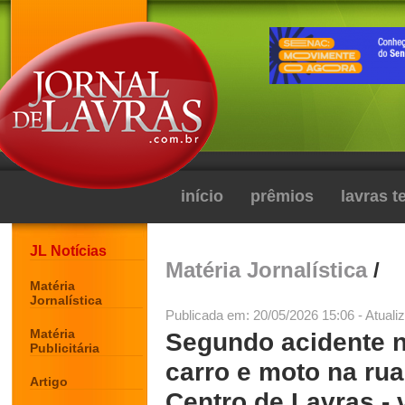
início
prêmios
lavras 
JL Notícias
Matéria Jornalística
/
Matéria
Jornalística
Publicada em: 20/05/2026 15:06 - Atuali
Matéria
Segundo acidente ne
Publicitária
carro e moto na ru
Artigo
Centro de Lavras - 