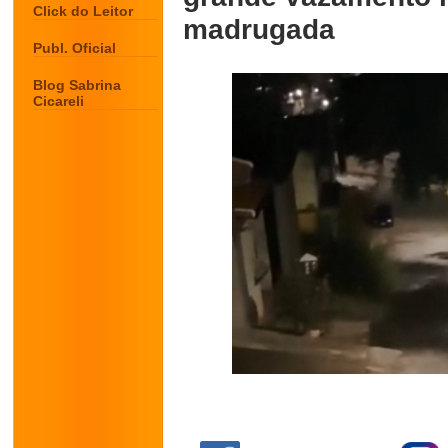
Click do Leitor
madrugada
Publ. Oficial
Blog Sabrina
Cicareli
.