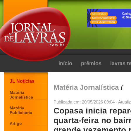
início
prêmios
lavras 
JL Notícias
Matéria Jornalística
/
Matéria
Jornalística
Publicada em: 20/05/2026 09:04 - Atuali
Matéria
Copasa inicia repa
Publicitária
quarta-feira no bai
Artigo
grande vazamento r