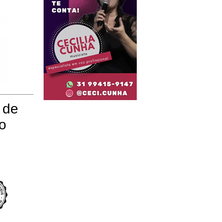
 de
io