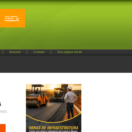
|
Anuncie
|
Contato
|
Sua página inicial
s
anço,