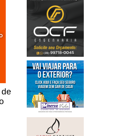
 de
io