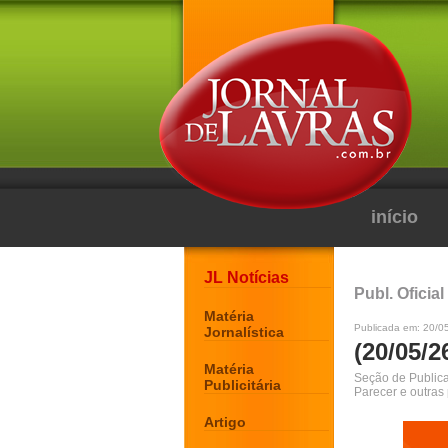
início
JL Notícias
Publ. Oficial
Matéria
Publicada em: 20/0
Jornalística
(20/05/2
Matéria
Seção de Publicaç
Publicitária
Parecer e outras
Artigo