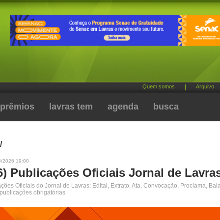
Quem somos
|
Arquivo
prêmios
lavras tem
agenda
busca
/
5/2026 19:00
6) Publicações Oficiais Jornal de Lavra
ões Oficiais do Jornal de Lavras: Edital, Extrato, Ata, Convocação, Proclama, Bal
 publicações obrigatórias