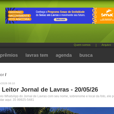
Quem somos
|
Arquivo
prêmios
lavras tem
agenda
busca
tor
/
5/2026 08:10
 Leitor Jornal de Lavras - 20/05/26
pelo WhatsApp do Jornal de Lavras com seu nome, sobrenome e local da foto, ele 
star aqui: 35 99925-5481