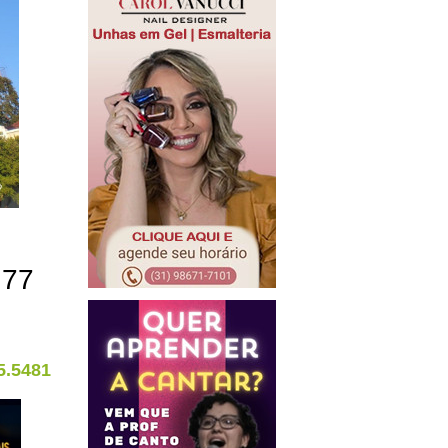
.77
5.5481