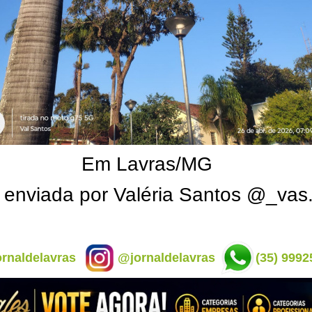
Em Lavras/MG
 enviada por Valéria Santos @_vas
rnaldelavras
@jornaldelavras
(35) 9992