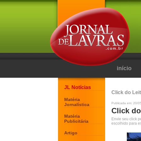
início
JL Notícias
Click do Lei
Matéria
Publicada em: 20/0
Jornalística
Click do
Matéria
Envie seu click 
Publicitária
escolhido para e
Artigo