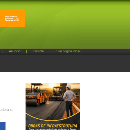
|
Anuncie
|
Contato
|
Sua página inicial
poderá ser