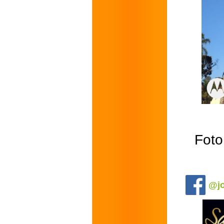
Foto
.
@jo