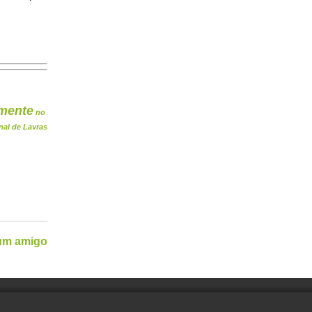
mente
no
nal de Lavras
 um amigo