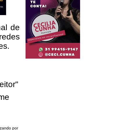
nal de
redes
res.
eitor"
ome
izando por