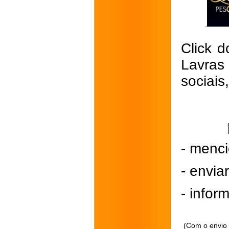
Click d
Lavras
sociais
- menci
- envi
- inform
(Com o envio 