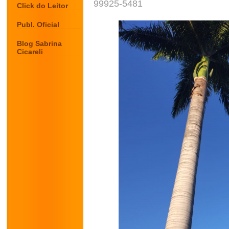
99925-5481
Click do Leitor
Publ. Oficial
Blog Sabrina
Cicareli