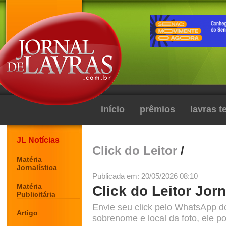
início
prêmios
lavras 
JL Notícias
Click do Leitor
/
Matéria
Jornalística
Publicada em: 20/05/2026 08:10
Matéria
Click do Leitor Jorn
Publicitária
Envie seu click pelo WhatsApp d
Artigo
sobrenome e local da foto, ele po