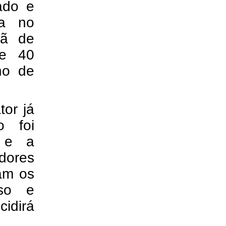
zado e
ça no
hã de
de 40
ho de
tor já
o foi
o e a
dores
am os
aso e
cidirá