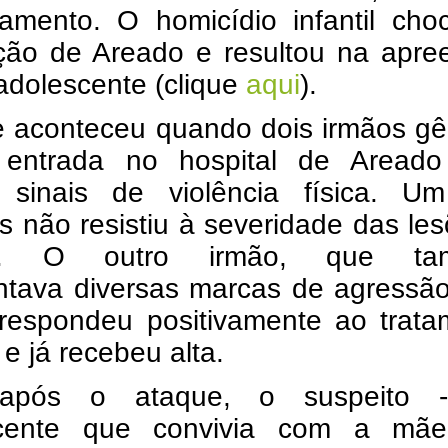
amento. O homicídio infantil cho
ção de Areado e resultou na apre
adolescente (clique
aqui
).
e aconteceu quando dois irmãos g
entrada no hospital de Aread
 sinais de violência física. U
 não resistiu à severidade das le
u. O outro irmão, que ta
ntava diversas marcas de agressão
 respondeu positivamente ao trata
e já recebeu alta.
após o ataque, o suspeito 
scente que convivia com a mã