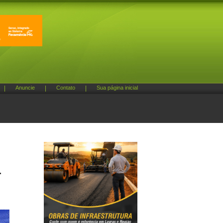
|
Anuncie
|
Contato
|
Sua página inicial
r