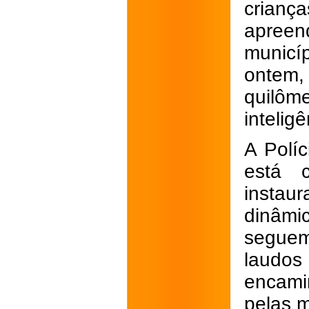
criança
apreen
munic
ontem,
quilôm
inteligê
A Políc
está 
insta
dinâmi
seguem
laudos
encamin
pelas m