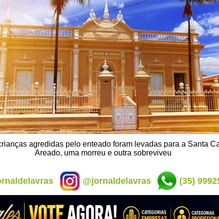
crianças agredidas pelo enteado foram levadas para a Santa C
Areado, uma morreu e outra sobreviveu
rnaldelavras
@jornaldelavras
(35) 9992