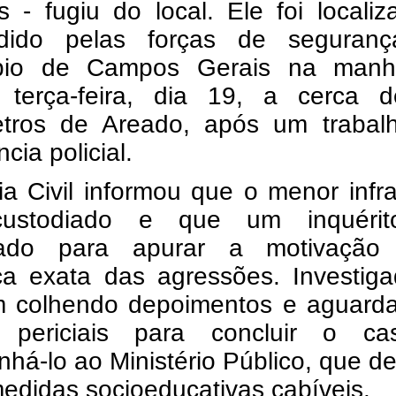
s - fugiu do local. Ele foi locali
dido pelas forças de seguran
ípio de Campos Gerais na man
 terça-feira, dia 19, a cerca 
etros de Areado, após um trabal
ncia policial.
ia Civil informou que o menor infra
custodiado e que um inquérit
urado para apurar a motivaçã
ca exata das agressões. Investiga
 colhendo depoimentos e aguard
 periciais para concluir o c
há-lo ao Ministério Público, que de
edidas socioeducativas cabíveis.