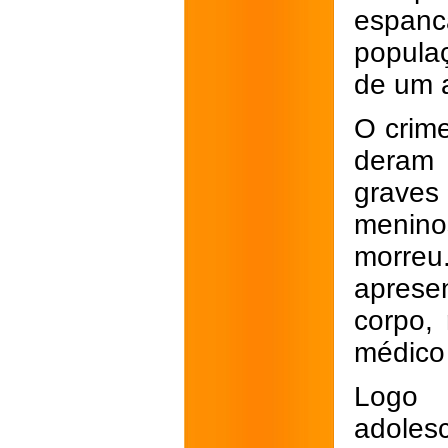
espanc
popula
de um 
O crim
deram 
graves
meninos
morre
aprese
corpo,
médico 
Logo 
adole