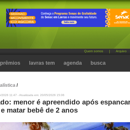
Quem somos
|
Arquivo
prêmios
lavras tem
agenda
busca
alística
/
/2026 11:47 - Atualizada em: 20/05/2026 15:06
do: menor é apreendido após espanca
e matar bebê de 2 anos