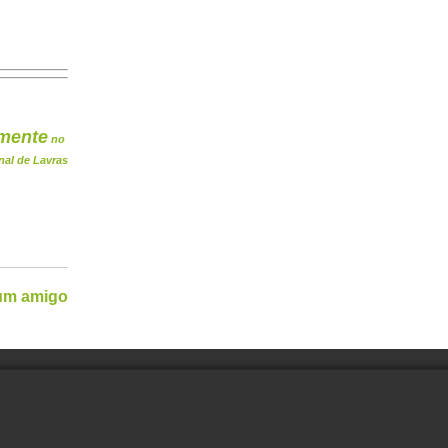
mente
no
nal de Lavras
 um amigo