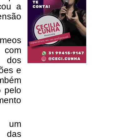
cou a
ensão
êmeos
o com
m dos
sões e
mbém
 pelo
mento
- um
e das