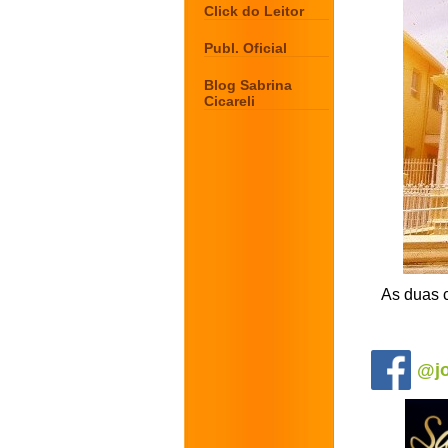
Click do Leitor
Publ. Oficial
Blog Sabrina
Cicareli
As duas 
.
@jo