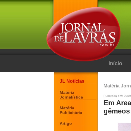
início
JL Notícias
Matéria Jorn
Matéria
Publicada em: 20/05
Jornalística
Em Area
Matéria
gêmeos 
Publicitária
Artigo