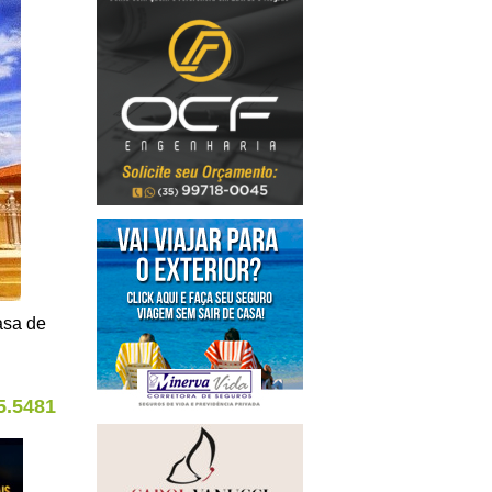
asa de
5.5481