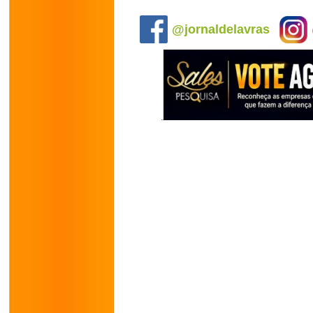
.
@jornaldelavras