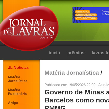
início
prêmios
lavras 
JL Notícias
Matéria Jornalística
/
Matéria
Jornalística
Publicada em: 19/05/2026 22:02 - Atuali
Matéria
Governo de Minas a
Publicitária
Barcelos como nov
Artigo
PMMG