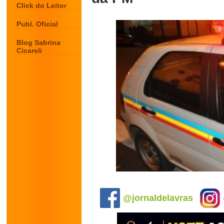
Click do Leitor
Publ. Oficial
Blog Sabrina
Cicareli
.
@jornaldelavras