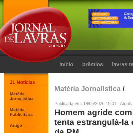
início
prêmios
lavras 
JL Notícias
Matéria Jornalística
/
Matéria
Jornalística
Publicada em: 19/05/2026 15:01 - Atuali
Matéria
Homem agride comp
Publicitária
tenta estrangulá-la
Artigo
da PM