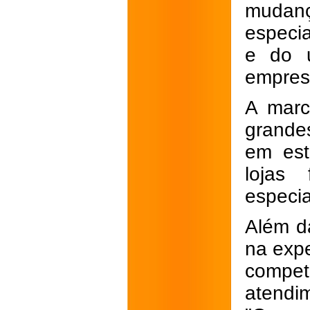
mudanç
especia
e do u
empres
A marc
grande
em est
lojas
especia
Além da
na expe
compe
atend