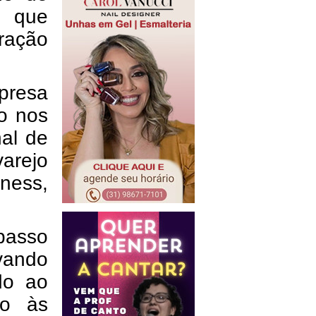
, que
ração
presa
o nos
nal de
varejo
ness,
passo
vando
do ao
do às