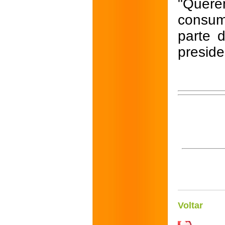
"Quere
consum
parte d
preside
Voltar