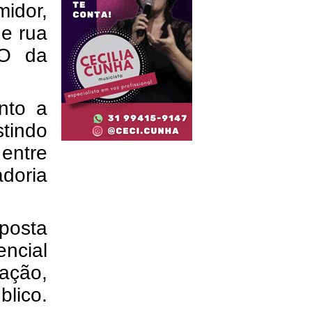
idor,
de rua
EO da
nto a
tindo
entre
doria
aposta
encial
ação,
lico.