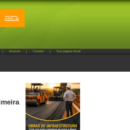
|
Anuncie
|
Contato
|
Sua página inicial
imeira