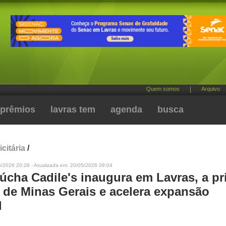
Quem somos
|
Arquivo
prêmios
lavras tem
agenda
busca
citária
/
5/2026 20:28 - Atualizada em: 20/05/2026 09:04
úcha Cadile's inaugura em Lavras, a pr
 de Minas Gerais e acelera expansão
l