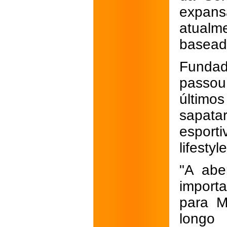
expan
atualm
baseada
Fundad
passou
últimos
sapatar
esport
lifesty
"A abe
import
para M
longo