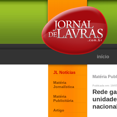
início
JL Notícias
Matéria Publi
Matéria
Publicada em: 19/0
Jornalística
Rede ga
Matéria
unidade
Publicitária
naciona
Artigo