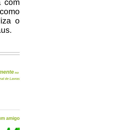
a com
 como
liza o
aus.
mente
no
nal de Lavras
 um amigo