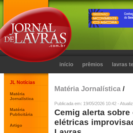
início
prêmios
lavras 
JL Notícias
Matéria Jornalística
/
Matéria
Jornalística
Publicada em: 19/05/2026 10:42 - Atuali
Matéria
Cemig alerta sobre 
Publicitária
elétricas improvisa
Artigo
Lavras