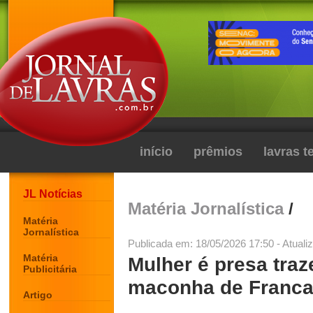
início
prêmios
lavras 
JL Notícias
Matéria Jornalística
/
Matéria
Jornalística
Publicada em: 18/05/2026 17:50 - Atuali
Matéria
Mulher é presa traz
Publicitária
maconha de Franca
Artigo