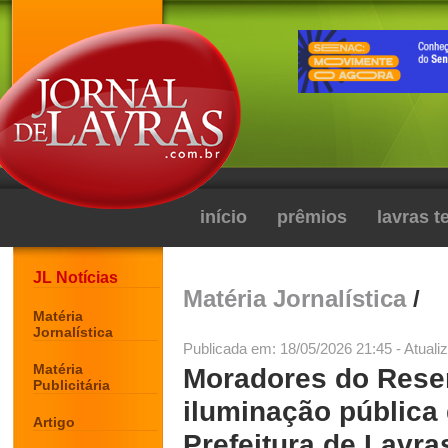
início
prêmios
lavras 
JL Notícias
Matéria Jornalística
/
Matéria
Jornalística
Publicada em: 18/05/2026 21:45 - Atuali
Matéria
Moradores do Reser
Publicitária
iluminação pública d
Artigo
Prefeitura de Lavra