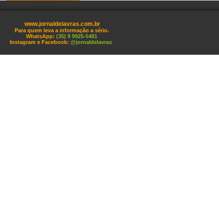
www.jornaldelavras.com.br
Para quem leva a informação a sério.
WhatsApp:
(35) 9 9925-5481
Instagram e Facebook:
@jornaldelavras