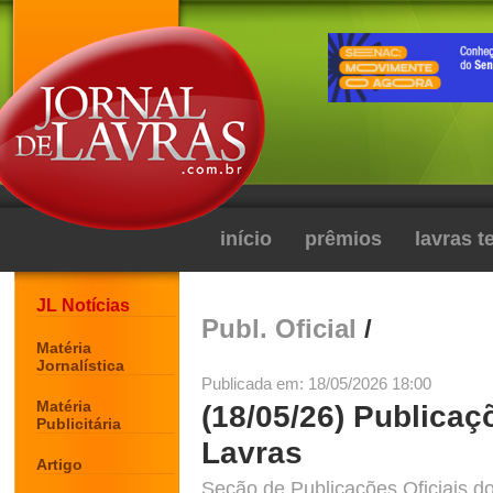
início
prêmios
lavras 
JL Notícias
Publ. Oficial
/
Matéria
Jornalística
Publicada em: 18/05/2026 18:00
Matéria
(18/05/26) Publicaç
Publicitária
Lavras
Artigo
Seção de Publicações Oficiais do 