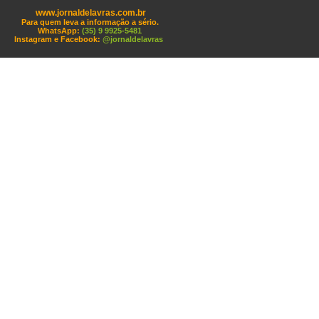
www.jornaldelavras.com.br
Para quem leva a informação a sério.
WhatsApp:
(35) 9 9925-5481
Instagram e Facebook:
@jornaldelavras