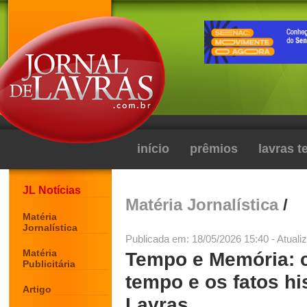
início
prêmios
lavras 
JL Notícias
Matéria Jornalística
/
Matéria
Jornalística
Publicada em: 18/05/2026 15:40 - Atuali
Matéria
Tempo e Memória: c
Publicitária
tempo e os fatos h
Artigo
Lavras