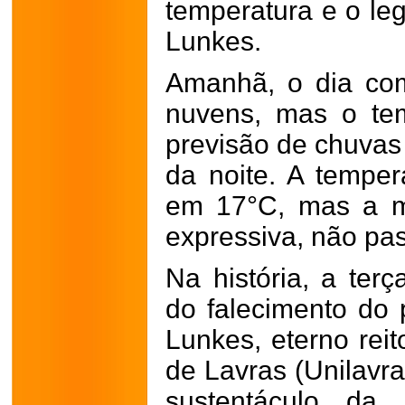
temperatura e o le
Lunkes.
Amanhã, o dia co
nuvens, mas o te
previsão de chuvas 
da noite. A tempe
em 17°C, mas a m
expressiva, não pa
Na história, a ter
do falecimento do 
Lunkes, eterno reit
de Lavras (Unilavra
sustentáculo da i