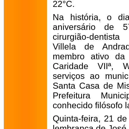
22°C.
Na história, o d
aniversário de
cirurgião-dentis
Villela de Andra
membro ativo da
Caridade VIIª, 
serviços ao munic
Santa Casa de Mise
Prefeitura Muni
conhecido filósofo 
Quinta-feira, 21 d
lembrança de José 