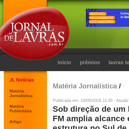
início
prêmios
lavras 
JL Notícias
Matéria Jornalística
/
Matéria
Jornalística
Publicada em: 19/05/2026 11:45 - Atuali
Matéria
Sob direção de um 
Publicitária
FM amplia alcance 
Artigo
estrutura no Sul de