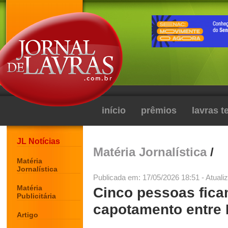
início
prêmios
lavras 
JL Notícias
Matéria Jornalística
/
Matéria
Jornalística
Publicada em: 17/05/2026 18:51 - Atuali
Matéria
Cinco pessoas fica
Publicitária
capotamento entre 
Artigo