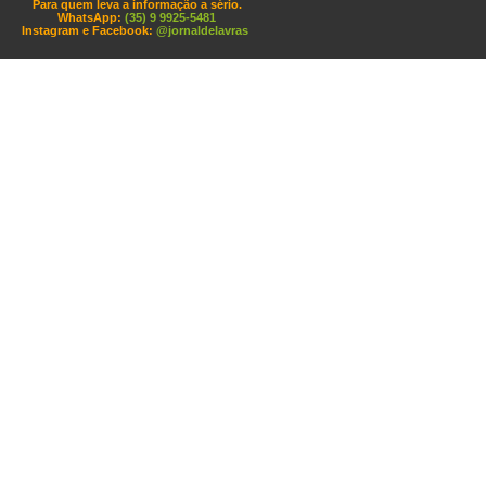
Para quem leva a informação a sério.
WhatsApp:
(35) 9 9925-5481
Instagram e Facebook:
@jornaldelavras