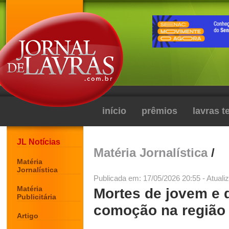
início
prêmios
lavras 
JL Notícias
Matéria Jornalística
/
Matéria
Jornalística
Publicada em: 17/05/2026 20:55 - Atuali
Matéria
Mortes de jovem e 
Publicitária
comoção na região
Artigo