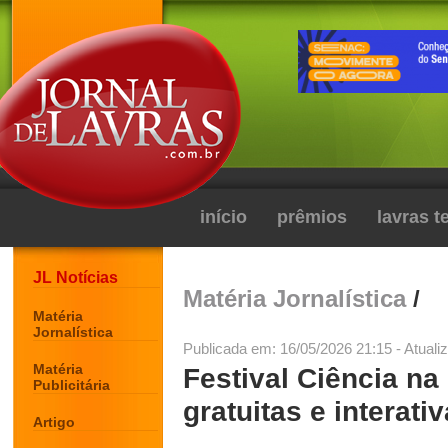
início
prêmios
lavras 
JL Notícias
Matéria Jornalística
/
Matéria
Jornalística
Publicada em: 16/05/2026 21:15 - Atuali
Matéria
Festival Ciência na
Publicitária
gratuitas e interati
Artigo