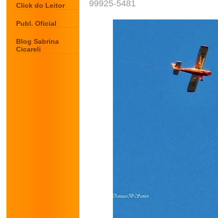
99925-5481
Click do Leitor
Publ. Oficial
Blog Sabrina
Cicareli