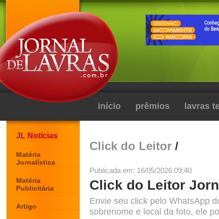
início
prêmios
lavras 
JL Notícias
Click do Leitor
/
Matéria
Jornalística
Publicada em: 16/05/2026 09:40
Matéria
Click do Leitor Jorn
Publicitária
Envie seu click pelo WhatsApp d
Artigo
sobrenome e local da foto, ele po