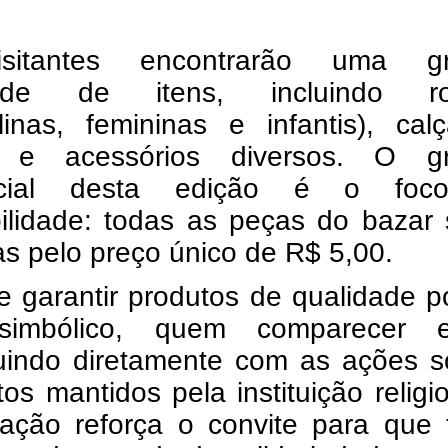
sitantes encontrarão uma g
dade de itens, incluindo r
linas, femininas e infantis), cal
s e acessórios diversos. O g
encial desta edição é o fo
bilidade: todas as peças do bazar
s pelo preço único de R$ 5,00.
e garantir produtos de qualidade 
simbólico, quem comparecer e
buindo diretamente com as ações s
tos mantidos pela instituição religi
zação reforça o convite para que 