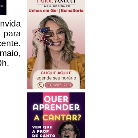
nvida
 para
cente.
maio,
0h.