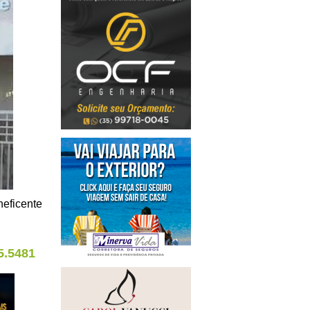
neficente
5.5481