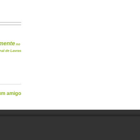
mente
no
nal de Lavras
 um amigo