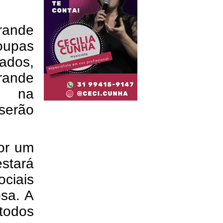
rande
oupas
çados,
rande
co na
 serão
por um
stará
ociais
osa. A
todos