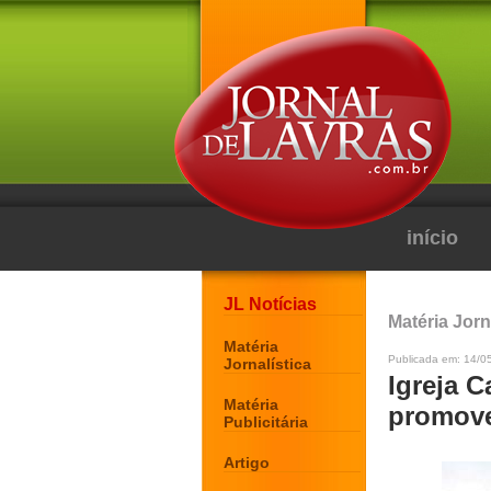
início
JL Notícias
Matéria Jorn
Matéria
Publicada em: 14/0
Jornalística
Igreja 
Matéria
promove
Publicitária
Artigo