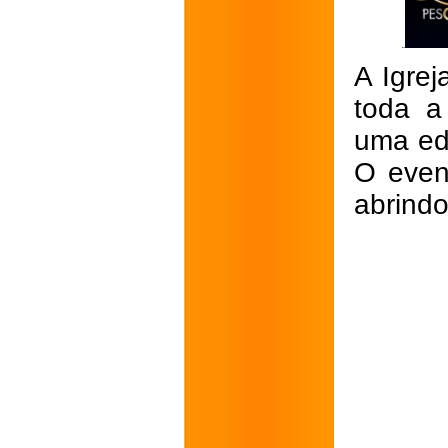
A Igre
toda a
uma ed
O even
abrindo