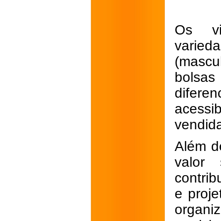
Os vi
varie
(mascu
bolsa
difer
acessi
vendida
Além d
valor 
contri
e proje
organi