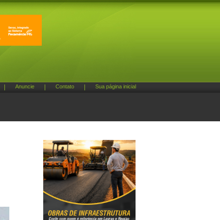
|
Anuncie
|
Contato
|
Sua página inicial