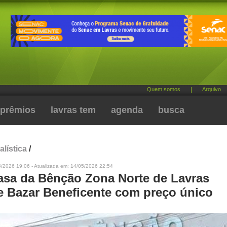
Quem somos
|
Arquivo
prêmios
lavras tem
agenda
busca
alística
/
5/2026 19:06 - Atualizada em: 14/05/2026 22:54
Casa da Bênção Zona Norte de Lavras
 Bazar Beneficente com preço único