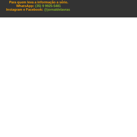
Para quem leva a informação a sério.
WhatsApp:
(35) 9 9925-5481
Instagram e Facebook:
@jornaldelavras