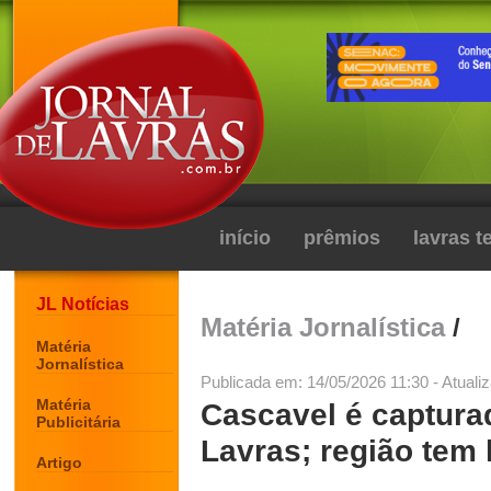
início
prêmios
lavras 
JL Notícias
Matéria Jornalística
/
Matéria
Jornalística
Publicada em: 14/05/2026 11:30 - Atuali
Matéria
Cascavel é captura
Publicitária
Lavras; região tem 
Artigo