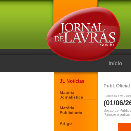
início
JL Notícias
Publ. Oficial
Matéria
Publicada em: 01/0
Jornalística
(01/06/2
Matéria
Seção de Publicaç
Publicitária
Parecer e outras
Artigo