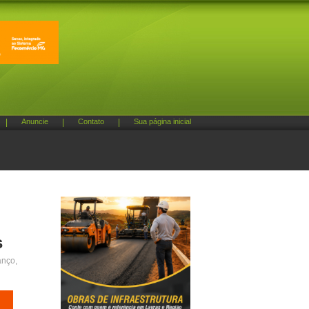
|
Anuncie
|
Contato
|
Sua página inicial
s
anço,