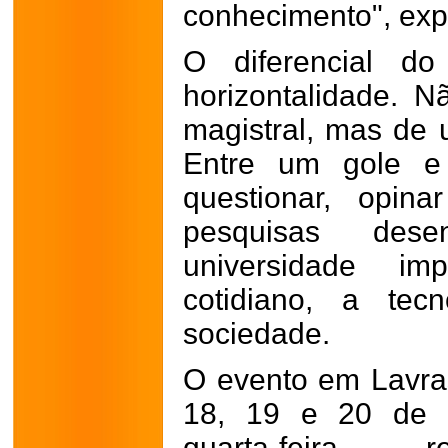
conhecimento", exp
O diferencial d
horizontalidade. 
magistral, mas de 
Entre um gole e 
questionar, opin
pesquisas dese
universidade im
cotidiano, a te
sociedade.
O evento em Lavras
18, 19 e 20 de m
quarta-feira, r