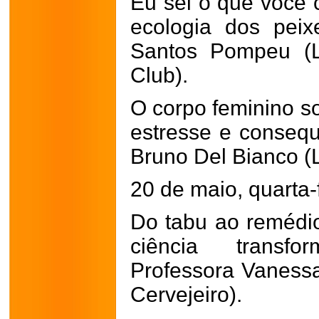
Eu sei o que você
ecologia dos peix
Santos Pompeu (L
Club).
O corpo feminino s
estresse e consequ
Bruno Del Bianco (L
20 de maio, quarta-f
Do tabu ao remédio
ciência transf
Professora Vanessa 
Cervejeiro).