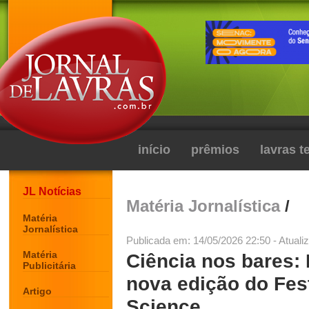
início
prêmios
lavras 
JL Notícias
Matéria Jornalística
/
Matéria
Jornalística
Publicada em: 14/05/2026 22:50 - Atuali
Matéria
Ciência nos bares:
Publicitária
nova edição do Fest
Artigo
Science