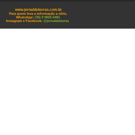
www.jornaldelavras.com.br
Para quem leva a informação a sério.
WhatsApp:
(35) 9 9925-5481
Instagram e Facebook:
@jornaldelavras