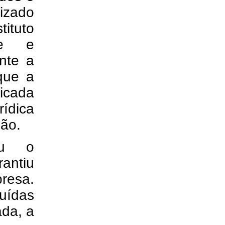
zado
ituto
de e
nte a
que a
ticada
ídica
dão.
ou o
antiu
resa.
luídas
ada, a