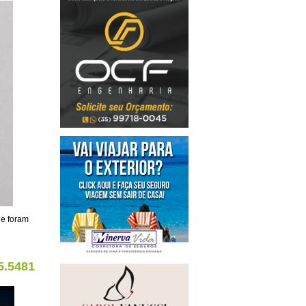
de foram
5.5481