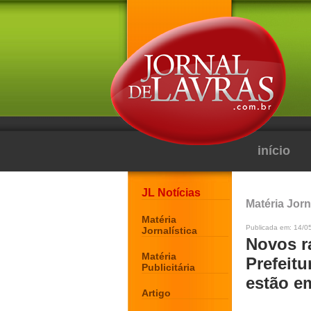
início
JL Notícias
Matéria Jorn
Matéria
Publicada em: 14/05
Jornalística
Novos r
Matéria
Prefeit
Publicitária
estão e
Artigo