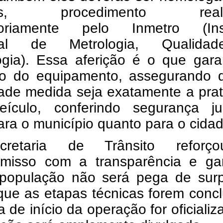
idos, procedimento reali
toriamente pelo Inmetro (Inst
nal de Metrologia, Qualida
ogia).
Essa aferição é o que gara
ão do equipamento, assegurando 
dade medida seja exatamente a pra
eículo, conferindo segurança jur
ara o município quanto para o cida
retaria de Trânsito reforç
misso com a transparência e gar
população não será pega de surp
que as etapas técnicas forem conc
a de início da operação for oficializ