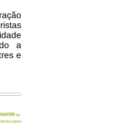
ração
istas
dade
ndo a
tres e
mente
no
nal de Lavras