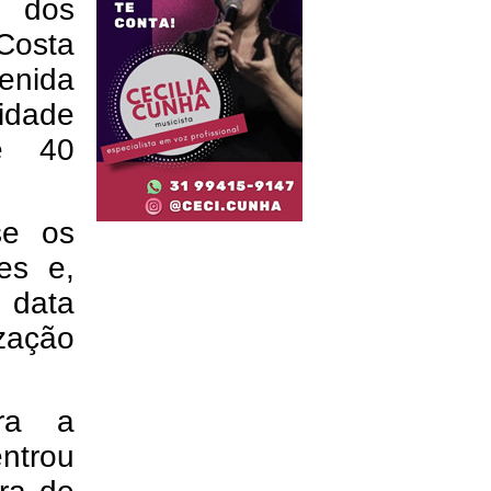
o dos
Costa
enida
idade
e 40
se os
ões e,
 data
ização
ara a
entrou