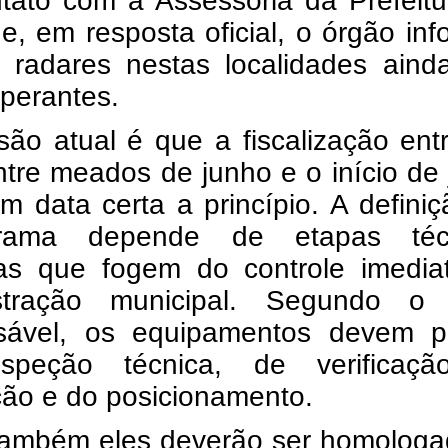
tato com a Assessoria da Prefeitu
e, em resposta oficial, o órgão in
 radares nestas localidades aind
perantes.
são atual é que a fiscalização en
ntre meados de junho e o início de 
m data certa a princípio.
A defini
grama depende de etapas téc
sas que fogem do controle imedia
stração municipal. Segundo o 
sável, os equipamentos devem p
speção técnica, de verificaç
ção e do posicionamento.
também eles deverão ser homologa