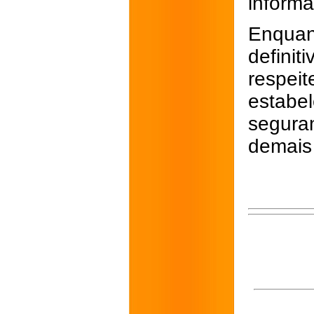
inform
Enquan
defini
respe
estabe
seguran
demais