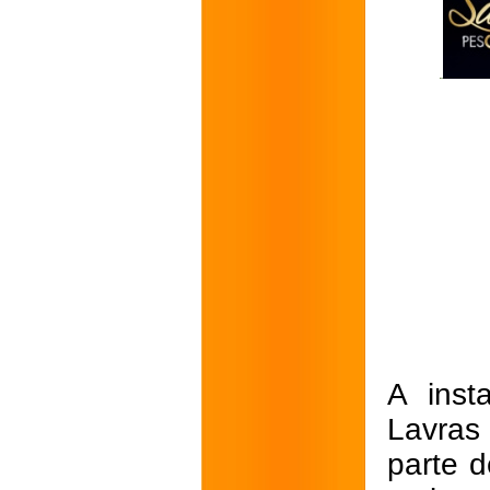
A inst
Lavras
parte d