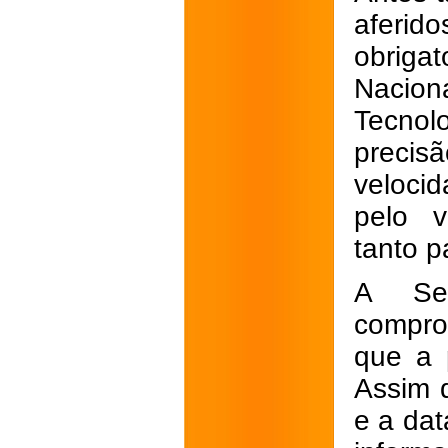
afer
obriga
Nacio
Tecnol
precis
veloci
pelo v
tanto p
A Sec
compro
que a 
Assim 
e a dat