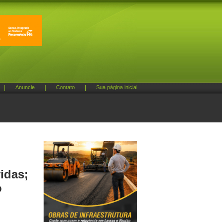
|
Anuncie
|
Contato
|
Sua página inicial
idas;
o