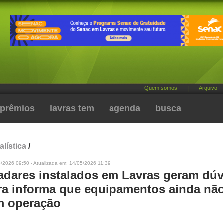
Quem somos
|
Arquivo
prêmios
lavras tem
agenda
busca
alística
/
/2026 09:50 - Atualizada em: 14/05/2026 11:39
adares instalados em Lavras geram dúv
ura informa que equipamentos ainda nã
m operação