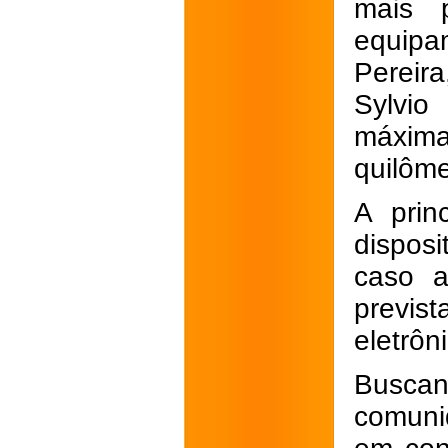
mais 
equipa
Pereir
Sylvio
máxim
quilôme
A prin
disposi
caso a
previst
eletrôn
Busca
comunid