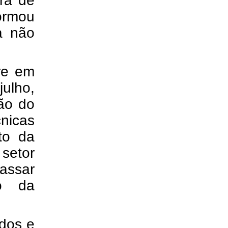
ra de
formou
a não
tre em
julho,
ção do
nicas
to da
setor
assar
ão da
dos e