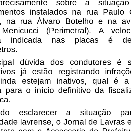
precisamente sobre a situaçã
mentos instalados na rua Paulo 
a, na rua Álvaro Botelho e na av
 Menicucci (Perimetral).
A veloc
a indicada nas placas é d
tros.
cipal dúvida dos condutores é 
tivos já estão registrando infraç
inda estejam inativos, qual é a
a para o início definitivo da fiscal
ica.
ndo esclarecer a situação p
ade lavrense, o Jornal de Lavras 