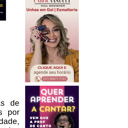
as de
s por
idade,