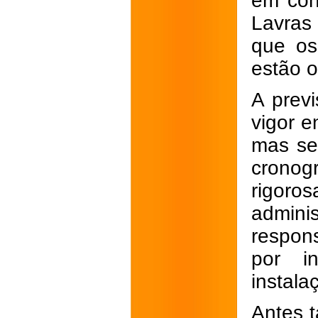
em con
Lavras 
que os
estão o
A previ
vigor e
mas se
crono
rigoro
admini
respon
por in
instala
Antes 