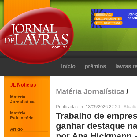
início
prêmios
lavras 
JL Notícias
Matéria Jornalística
/
Matéria
Jornalística
Publicada em: 13/05/2026 22:24 - Atuali
Matéria
Trabalho de empresá
Publicitária
ganhar destaque na
Artigo
por Ana Hickmann -