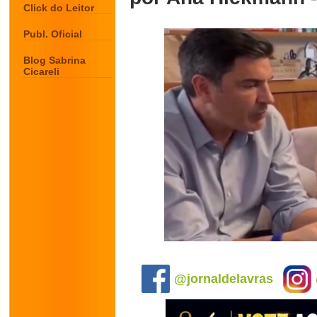
Click do Leitor
Publ. Oficial
Blog Sabrina
Cicareli
.
@jornaldelavras