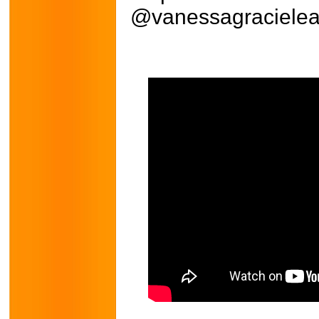
@vanessagracieleat