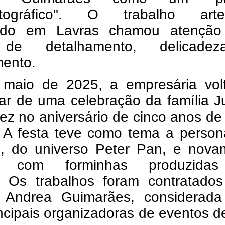
atográfico". O trabalho arte
ido em Lavras chamou atenção
 de detalhamento, delicade
ento.
maio de 2025, a empresária vol
par de uma celebração da família J
ez no aniversário de cinco anos de
. A festa teve como tema a perso
o, do universo Peter Pan, e nova
u com forminhas produzida
s.
Os trabalhos foram contratados
a Andrea Guimarães, considerad
ncipais organizadoras de eventos d