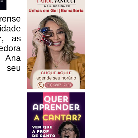
rense
lidade
z, as
edora
a Ana
e seu