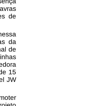
sença
Lavras
es de
nessa
as da
nal de
nhas
dora
 de 15
tel JW
omoter
jeto