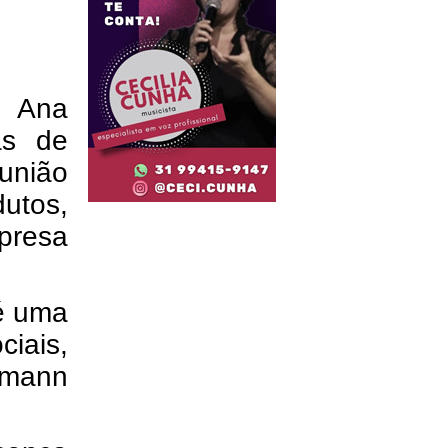
, Ana
as de
união
dutos,
presa
 é uma
ciais,
kmann