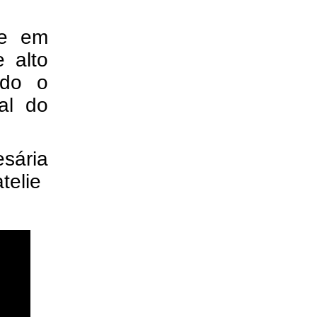
te em
 alto
ndo o
al do
sária
telie