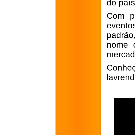
do país
Com pr
evento
padrão
nome d
mercado
Conheç
lavrend