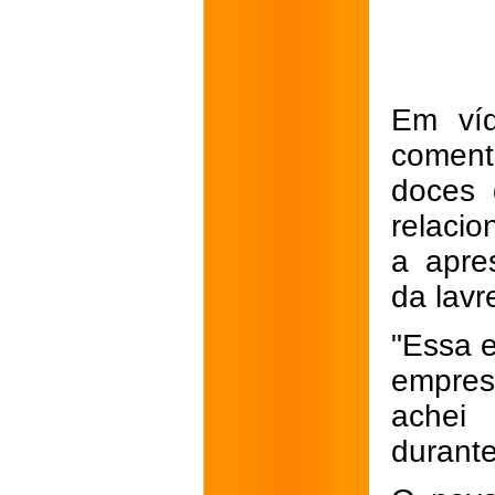
Em víd
coment
doces 
relacio
a apre
da lavr
"Essa 
empres
achei
durante