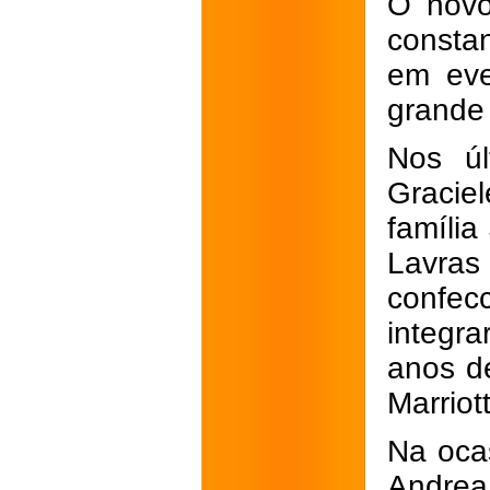
O novo
consta
em eve
grande
Nos úl
Gracie
família
Lavr
confe
integr
anos de
Marriot
Na ocas
Andre