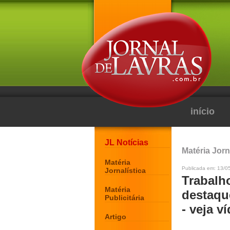
início
JL Notícias
Matéria Jorn
Matéria
Publicada em: 13/0
Jornalística
Trabalh
Matéria
destaqu
Publicitária
- veja v
Artigo