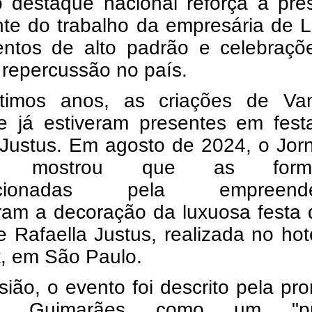
 destaque nacional reforça a pre
nte do trabalho da empresária de 
ntos de alto padrão e celebraçõ
 repercussão no país.
timos anos, as criações de Va
le já estiveram presentes em fest
 Justus. Em agosto de 2024, o Jor
as mostrou que as formi
ccionadas pela empreende
aram a decoração da luxuosa festa
 Rafaella Justus, realizada no ho
t, em São Paulo.
ião, o evento foi descrito pela pr
a Guimarães como um "pro