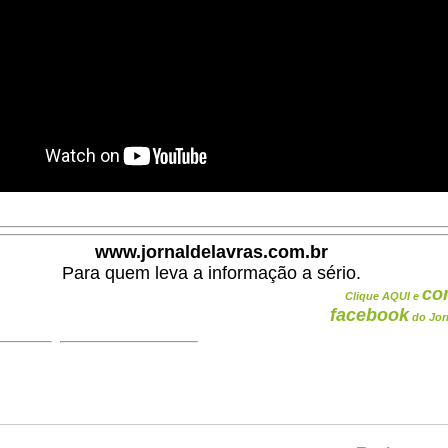
www.jornaldelavras.com.br
Para quem leva a informação a sério.
co
Clique AQUI e
facebook
do Jor