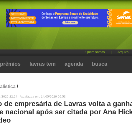
Quem somos
|
Arquivo
prêmios
lavras tem
agenda
busca
alística
/
5/2026 22:24 - Atualizada em: 14/05/2026 09:53
o de empresária de Lavras volta a ganh
e nacional após ser citada por Ana Hi
ídeo