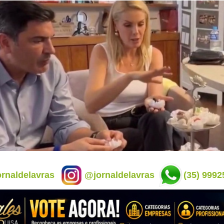
rnaldelavras
@jornaldelavras
(35) 9992