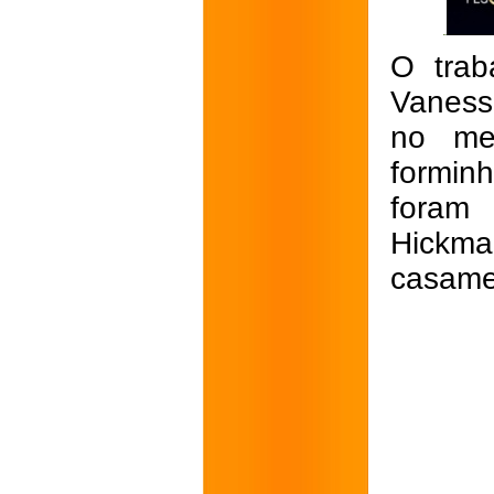
O trab
Vaness
no mei
formin
foram 
Hickma
casame