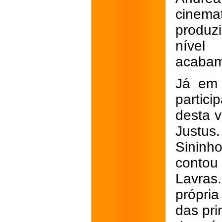
cinem
produz
nível
acabam
Já em 
partici
desta v
Justus
Sininh
conto
Lavra
própri
das pri