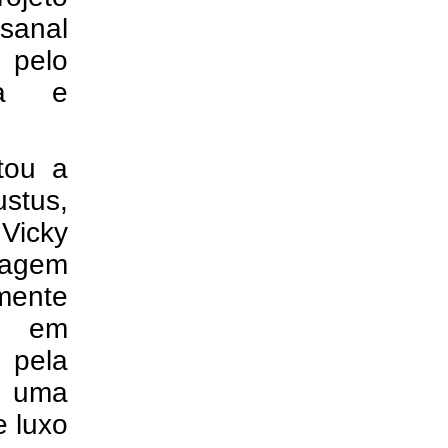
sanal
 pelo
za e
tou a
ustus,
 Vicky
nagem
mente
s em
 pela
a uma
e luxo