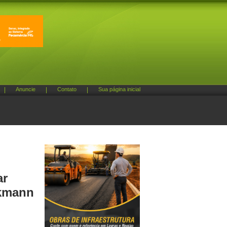
|
Anuncie
|
Contato
|
Sua página inicial
ar
ckmann