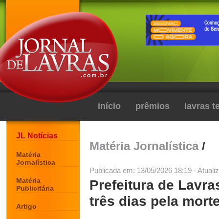
início
prêmios
lavras 
JL Notícias
Matéria Jornalística
/
Matéria
Jornalística
Publicada em: 13/05/2026 18:19 - Atuali
Matéria
Prefeitura de Lavras
Publicitária
três dias pela mort
Artigo