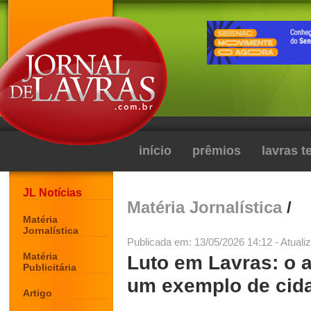
início
prêmios
lavras 
JL Notícias
Matéria Jornalística
/
Matéria
Jornalística
Publicada em: 13/05/2026 14:12 - Atuali
Matéria
Luto em Lavras: o 
Publicitária
um exemplo de cida
Artigo