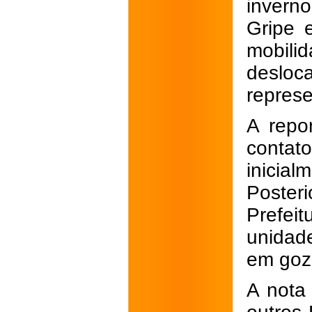
invern
Gripe 
mobil
desloc
repres
A repo
contat
inicial
Poster
Prefei
unidade
em goz
A nota 