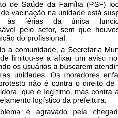
to de Saúde da Família (PSF) loc
o de vacinação na unidade está su
o às férias da única funcio
sável pelo setor, sem que houve
uição do profissional.
o a comunidade, a Secretaria Muni
e limitou-se a afixar um aviso no
ando os usuários a buscarem atend
ras unidades. Os moradores enfa
rotesto não é contra o direito de 
idora, que é legítimo, mas contra a
ejamento logístico da prefeitura.
oblema é agravado pela chega