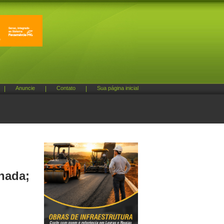
|
Anuncie
|
Contato
|
Sua página inicial
chada;