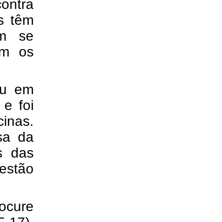
ontra
s têm
em se
am os
ou em
e foi
cinas.
sa da
s das
 estão
rocure