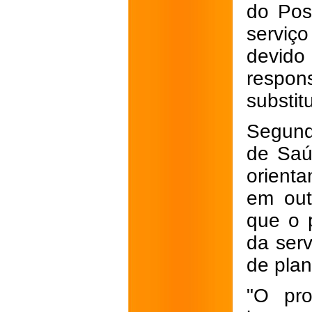
do Pos
serviç
devid
respon
substit
Segund
de Saúd
orient
em out
que o p
da serv
de plan
"O pr