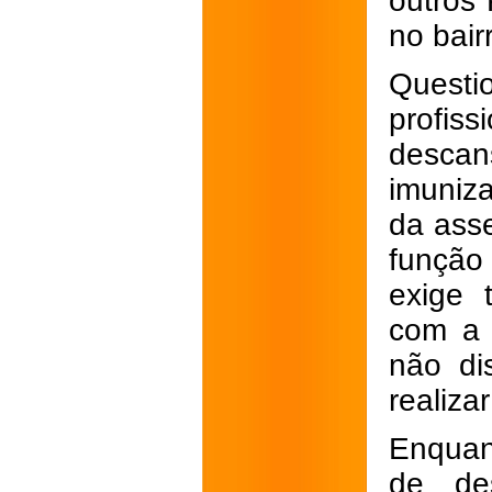
outros
no bai
Quest
profiss
descan
imuniz
da asse
função 
exige 
com a 
não di
realiza
Enquan
de des