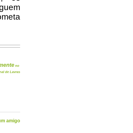
guem
ometa
mente
no
nal de Lavras
 um amigo