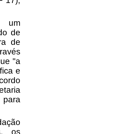
F 17),
e um
odo de
ra de
través
que "a
fica e
cordo
taria
s para
dação
s, os