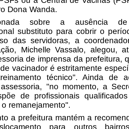
 PSFs ou a Central de Vacinas (PS
rro Dona Wanda.
ionada sobre a ausência d
ional substituto para cobrir o perí
so das servidoras, a coordenado
ação, Michelle Vassalo, alegou, a
ssoria de imprensa da prefeitura, 
de vacinador é estritamente especí
treinamento técnico". Ainda de a
assessoria, "no momento, a Secre
spõe de profissionais qualificado
r o remanejamento".
to a prefeitura mantém a recomen
locamento para outros bairro