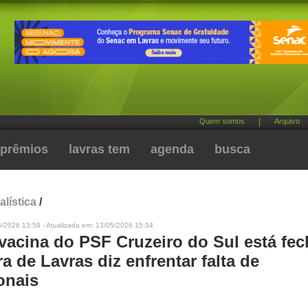
Quem somos
|
Arquivo
prêmios
lavras tem
agenda
busca
alística
/
5/2026 13:50 - Atualizada em: 13/05/2026 15:34
 vacina do PSF Cruzeiro do Sul está fe
ra de Lavras diz enfrentar falta de
onais