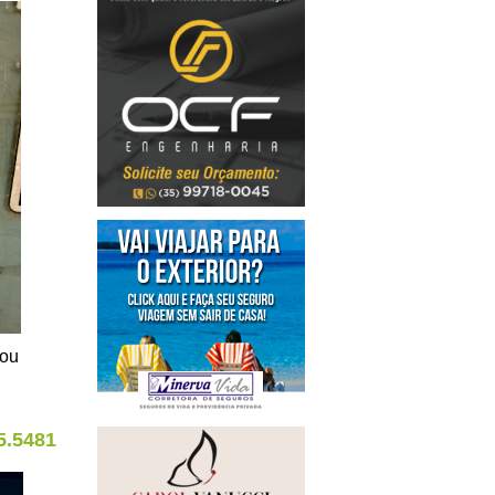
rou
5.5481