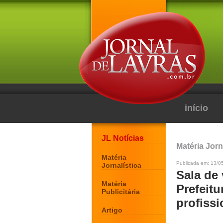
início
JL Notícias
Matéria Jorn
Matéria
Publicada em: 13/0
Jornalística
Sala de
Matéria
Prefeitu
Publicitária
profissi
Artigo