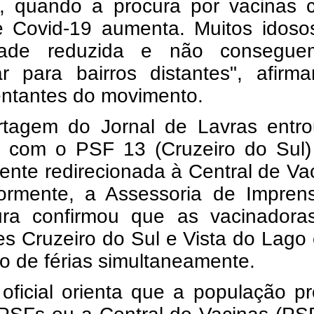
o, quando a procura por vacinas c
e Covid-19 aumenta. Muitos idoso
idade reduzida e não consegu
ar para bairros distantes", afirm
entantes do movimento.
rtagem do Jornal de Lavras entr
o com o PSF 13 (Cruzeiro do Sul) 
mente redirecionada à Central de Va
iormente, a Assessoria de Impren
tura confirmou que as vacinadora
s Cruzeiro do Sul e Vista do Lago
o de férias simultaneamente.
oficial orienta que a população p