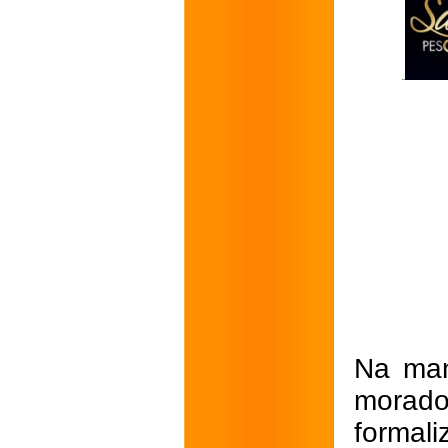
Na man
morad
formal