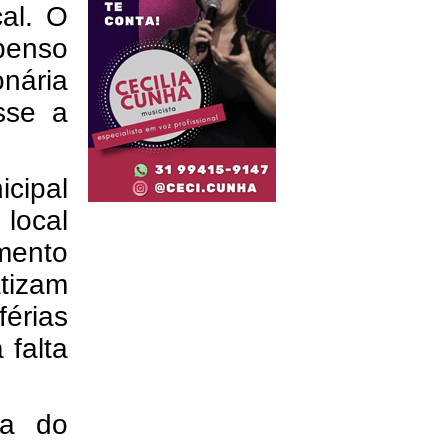
al. O
spenso
nária
sse a
cipal
 local
imento
tizam
férias
 falta
da do