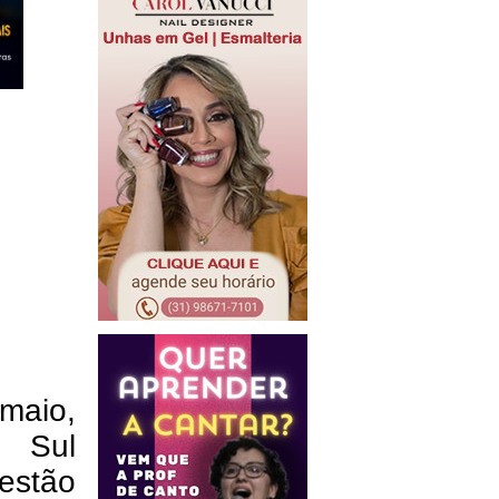
maio,
 Sul
estão