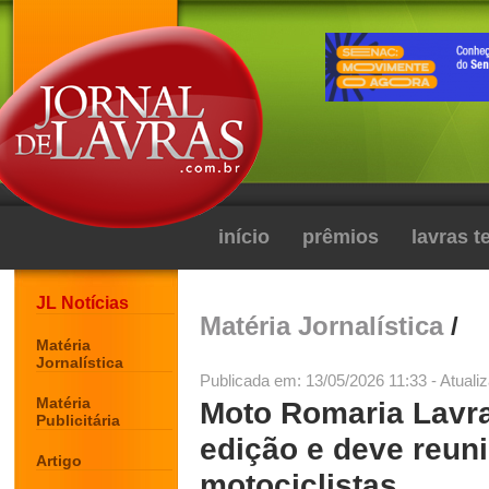
início
prêmios
lavras 
JL Notícias
Matéria Jornalística
/
Matéria
Jornalística
Publicada em: 13/05/2026 11:33 - Atuali
Matéria
Moto Romaria Lavra
Publicitária
edição e deve reun
Artigo
motociclistas