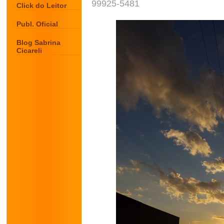
99925-5481
Click do Leitor
Publ. Oficial
Blog Sabrina
Cicareli