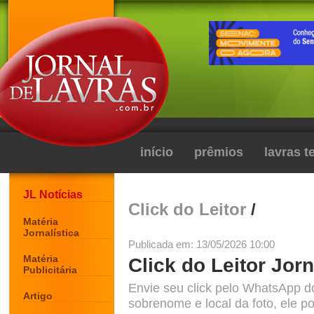
início
prêmios
lavras 
JL Notícias
Click do Leitor
/
Matéria
Jornalística
Publicada em: 13/05/2026 10:00
Matéria
Click do Leitor Jorn
Publicitária
Envie seu click pelo WhatsApp d
Artigo
sobrenome e local da foto, ele po