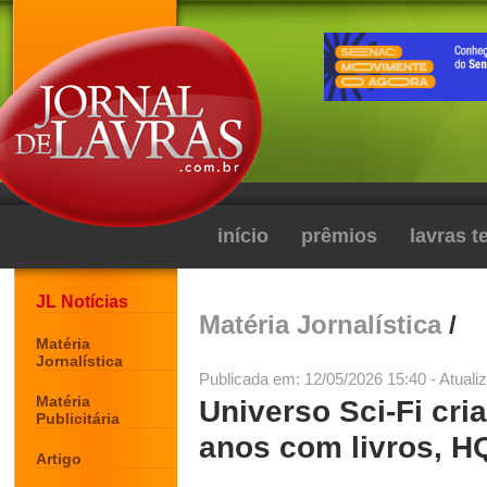
início
prêmios
lavras 
JL Notícias
Matéria Jornalística
/
Matéria
Jornalística
Publicada em: 12/05/2026 15:40 - Atuali
Matéria
Universo Sci-Fi cr
Publicitária
anos com livros, 
Artigo