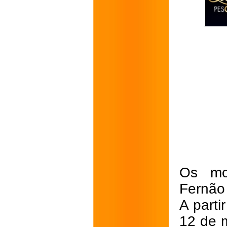
Os mot
Fernão
A parti
12 de m