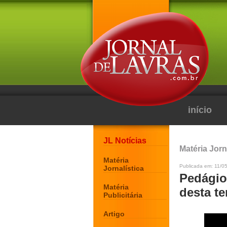
início
JL Notícias
Matéria Jorn
Matéria
Publicada em: 11/05
Jornalística
Pedágio 
Matéria
desta te
Publicitária
Artigo