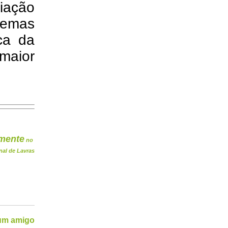
iação
stemas
ca da
 maior
mente
no
nal de Lavras
 um amigo