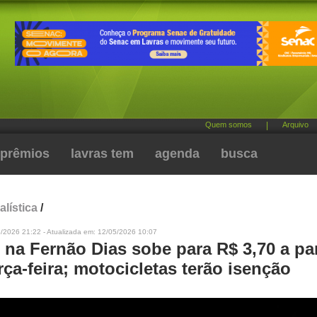
Quem somos
|
Arquivo
prêmios
lavras tem
agenda
busca
alística
/
/2026 21:22 - Atualizada em: 12/05/2026 10:07
na Fernão Dias sobe para R$ 3,70 a par
rça-feira; motocicletas terão isenção