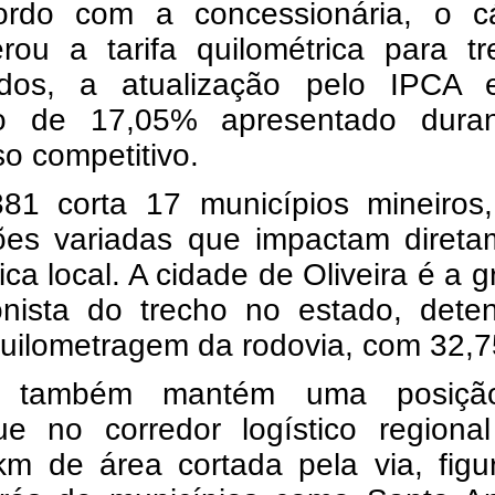
rdo com a concessionária, o cá
erou a tarifa quilométrica para t
ados, a atualização pelo IPCA
o de 17,05% apresentado dura
o competitivo.
81 corta 17 municípios mineiros
ões variadas que impactam direta
tica local. A cidade de Oliveira é a 
onista do trecho no estado, dete
quilometragem da rodovia, com 32,7
s também mantém uma posiçã
ue no corredor logístico regiona
km de área cortada pela via, figu