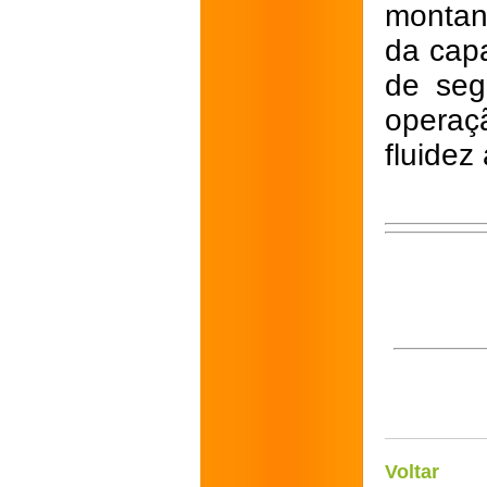
montan
da capa
de seg
operaçã
fluidez
Voltar