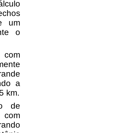
lculo
rechos
 e um
nte o
, com
mente
grande
ndo a
5 km.
o de
l com
rando