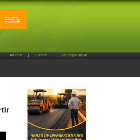
|
Anuncie
|
Contato
|
Sua página inicial
tir