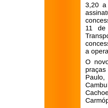
3,20 a
assina
conces
11 de 
Trans
conces
a opera
O novo
praças
Paulo,
Cambuí
Cacho
Carmópo