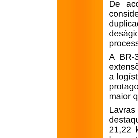
De aco
consid
duplic
desági
process
A BR-3
extens
a logís
protag
maior 
Lavra
destaq
21,22 