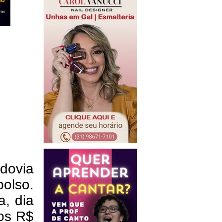
dovia
olso.
a, dia
dos R$