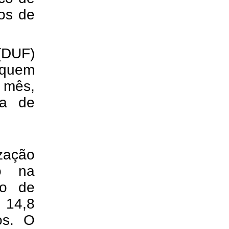
ios de
(DUF)
 quem
o mês,
ça de
zação
to na
no de
 14,8
os. O