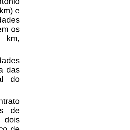
tônio
 km) e
dades
em os
6 km,
dades
ma das
al do
trato
os de
 dois
co de