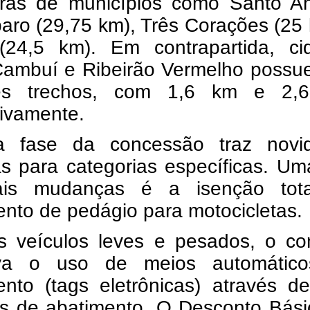
trás de municípios como Santo An
aro (29,75 km), Três Corações (25
(24,5 km). Em contrapartida, ci
ambuí e Ribeirão Vermelho possu
es trechos, com 1,6 km e 2,
tivamente.
 fase da concessão traz novi
as para categorias específicas. U
pais mudanças é a isenção tot
nto de pedágio para motocicletas.
s veículos leves e pesados, o con
iva o uso de meios automátic
nto (tags eletrônicas) através de
s de abatimento. O Desconto Bási