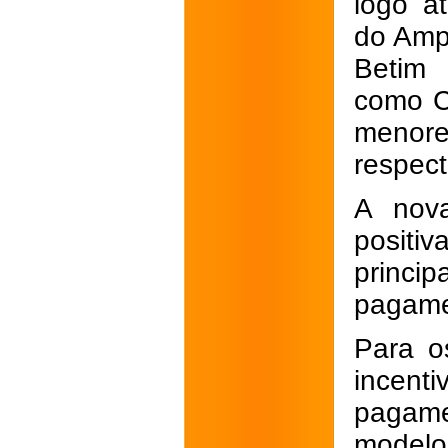
logo a
do Amp
Betim 
como C
menor
respec
A nova
positiv
princi
pagame
Para o
incent
pagame
modelo