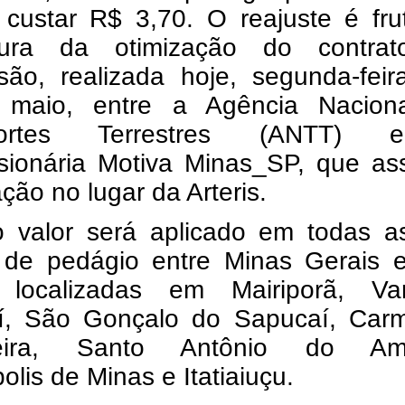
 custar R$ 3,70. O reajuste é fru
tura da otimização do contra
são, realizada hoje, segunda-feir
maio, entre a Agência Nacion
portes Terrestres (ANTT)
sionária Motiva Minas_SP, que as
ção no lugar da Arteris.
 valor será aplicado em todas as
 de pedágio entre Minas Gerais 
 localizadas em Mairiporã, Va
, São Gonçalo do Sapucaí, Car
eira, Santo Antônio do Amp
lis de Minas e Itatiaiuçu.