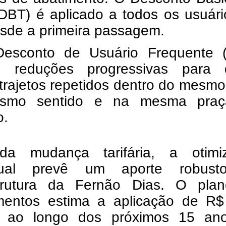
(DBT) é aplicado a todos os usuár
esde a primeira passagem.
esconto de Usuário Frequente 
e reduções progressivas para
 trajetos repetidos dentro do mesm
smo sentido e na mesma pra
o.
a mudança tarifária, a otimi
atual prevê um aporte robus
strutura da Fernão Dias. O pla
imentos estima a aplicação de R$
s ao longo dos próximos 15 an