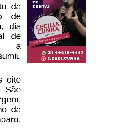
to da
to de
a, dia
al de
 e a
sumiu
 oito
e São
rgem,
mo da
aro,