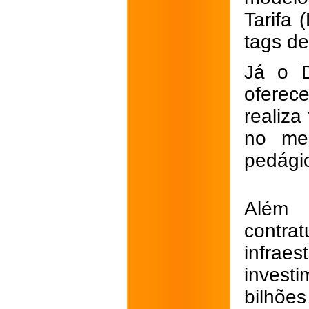
Tarifa 
tags d
Já o D
oferec
realiza
no me
pedági
Além d
contr
infrae
invest
bilhõe