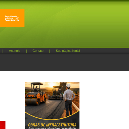
|
Anuncie
|
Contato
|
Sua página inicial