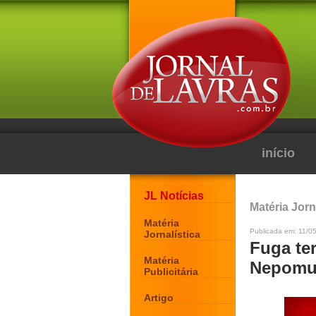
início
JL Notícias
Matéria Jorn
Matéria
Publicada em: 11/05
Jornalística
Fuga te
Matéria
Nepomu
Publicitária
Artigo