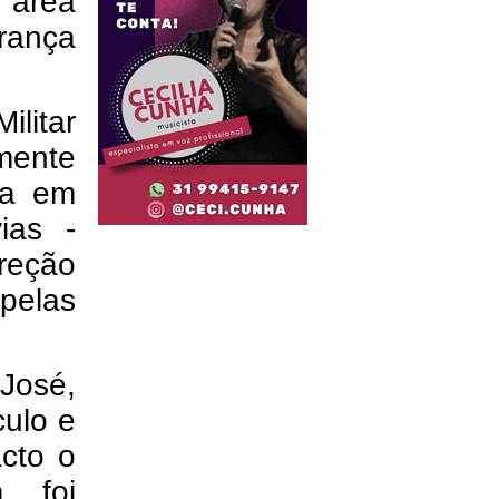
 área
rança
ilitar
mente
ga em
ias -
ireção
pelas
José,
culo e
cto o
, foi