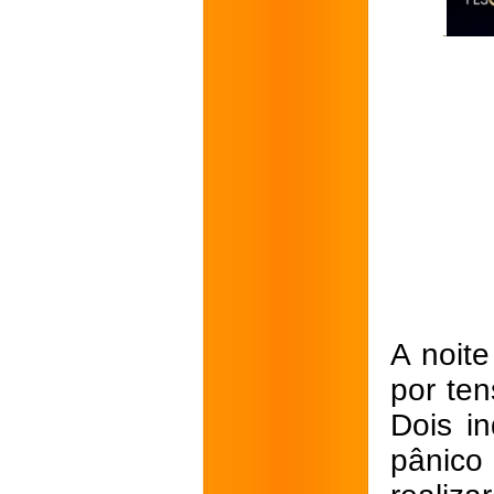
A noit
por te
Dois i
pânic