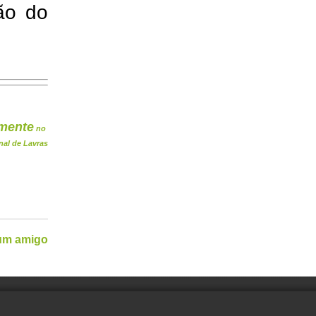
ão do
mente
no
nal de Lavras
 um amigo