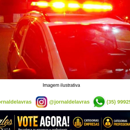
Imagem ilustrativa
rnaldelavras
@jornaldelavras
(35) 9992