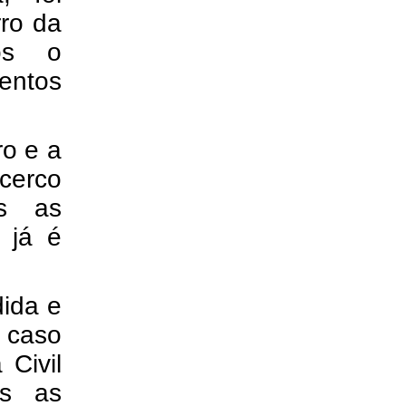
ro da
ós o
entos
ro e a
cerco
as as
 já é
dida e
 caso
 Civil
as as