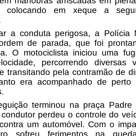
arem manobras arriscadas em plena
l, colocando em xeque a segu
.
r a conduta perigosa, a Polícia M
 ordem de parada, que foi pronta
da. O motociclista iniciou uma fu
elocidade, percorrendo diversas v
ve transitando pela contramão de d
anto era acompanhado de perto 
s.
eguição terminou na praça Padre 
condutor perdeu o controle do veí
u contra um automóvel. Com o impa
iro sofreu ferimentos na queda