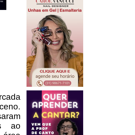
arcada
ceno.
saram
as ao