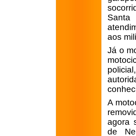
socorr
Sant
atendi
aos mili
Já o m
motoci
polici
autori
conheci
A motoc
removi
agora 
de Ne