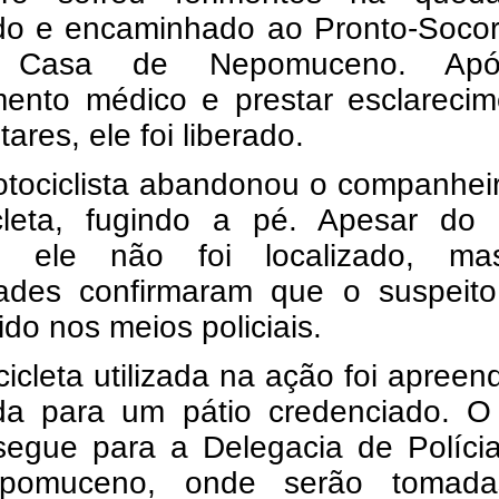
ido e encaminhado ao Pronto-Socor
a Casa de Nepomuceno. Ap
mento médico e prestar esclarecim
tares, ele foi liberado.
otociclista abandonou o companhei
cleta, fugindo a pé. Apesar do 
al, ele não foi localizado, m
dades confirmaram que o suspeito
do nos meios policiais.
icleta utilizada na ação foi apreen
da para um pátio credenciado. O
segue para a Delegacia de Polícia
pomuceno, onde serão tomad