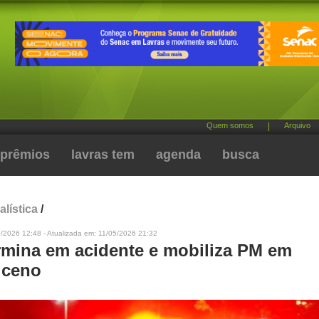
Quem somos
|
Arquivo
prêmios
lavras tem
agenda
busca
alística
/
/2026 12:48 - Atualizada em: 11/05/2026 21:32
rmina em acidente e mobiliza PM em
ceno