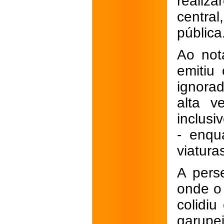
realiz
centra
pública
Ao nota
emitiu
ignora
alta v
inclusi
- enqu
viatura
A pers
onde o 
colidi
garupe