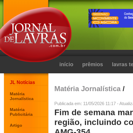
início
prêmios
lavras 
JL Notícias
Matéria Jornalística
/
Matéria
Jornalística
Publicada em: 11/05/2026 11:17 - Atuali
Matéria
Fim de semana mar
Publicitária
região, incluindo c
Artigo
AMG-354