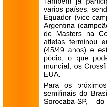
Também já partic
varios países, sen
Equador (vice-cam
Argentina (campeã
de Masters na Co
atletas terminou 
(45/49 anos) e e
pódio, o que pod
mundial, os Crossf
EUA.
Para os próximos
semifinais do Bras
Sorocaba-SP, 