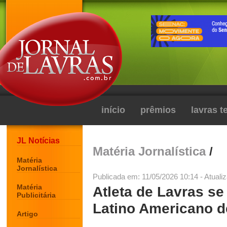
início
prêmios
lavras 
JL Notícias
Matéria Jornalística
/
Matéria
Jornalística
Publicada em: 11/05/2026 10:14 - Atuali
Matéria
Atleta de Lavras se
Publicitária
Latino Americano d
Artigo