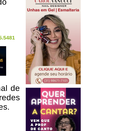
do
5.5481
nal de
redes
res.