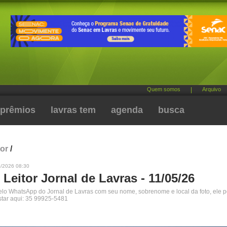
Quem somos
|
Arquivo
prêmios
lavras tem
agenda
busca
tor
/
5/2026 08:30
 Leitor Jornal de Lavras - 11/05/26
pelo WhatsApp do Jornal de Lavras com seu nome, sobrenome e local da foto, ele 
star aqui: 35 99925-5481