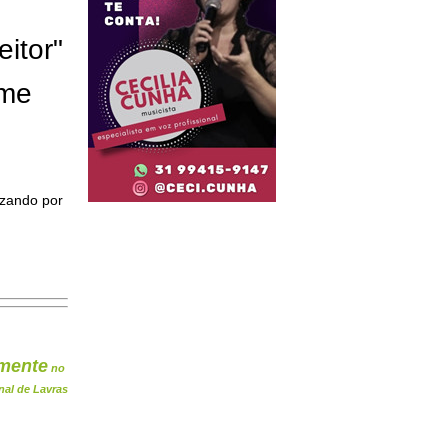
eitor"
ome
izando por
mente
no
nal de Lavras