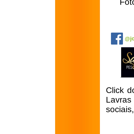
Fot
.
@jo
Click d
Lavras
sociais