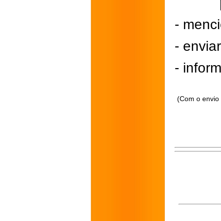
- menci
- envi
- inform
(Com o envio 