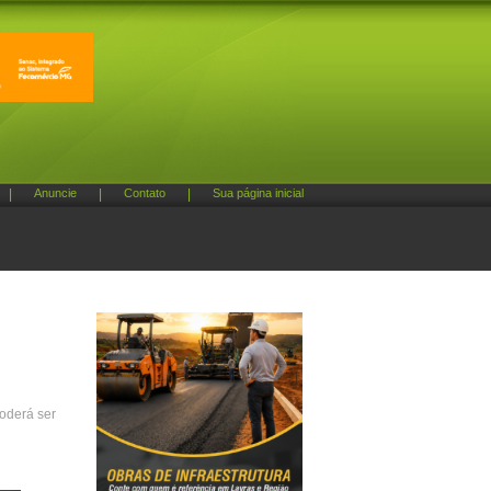
|
Anuncie
|
Contato
|
Sua página inicial
poderá ser