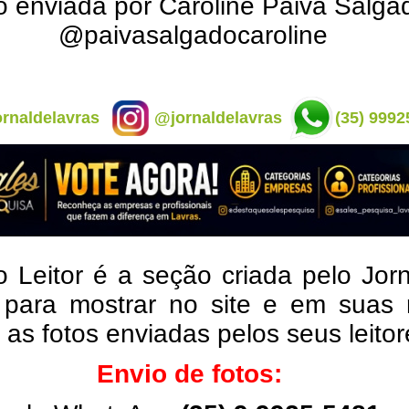
o enviada por Caroline Paiva Salga
@paivasalgadocaroline
rnaldelavras
@jornaldelavras
(35) 9992
o Leitor é a seção criada pelo Jor
 para mostrar no site e em suas 
, as fotos enviadas pelos seus leito
Envio de fotos: