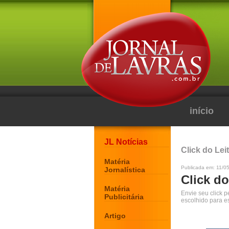
início
JL Notícias
Click do Lei
Matéria
Publicada em: 11/0
Jornalística
Click do
Matéria
Envie seu click 
Publicitária
escolhido para e
Artigo