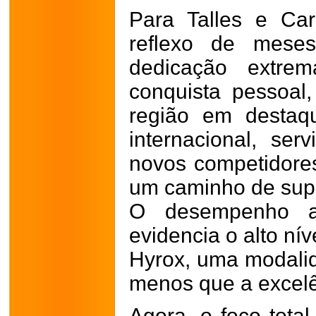
Para Talles e Car
reflexo de meses
dedicação extr
conquista pessoal,
região em destaq
internacional, ser
novos competidore
um caminho de sup
O desempenho al
evidencia o alto ní
Hyrox, uma modali
menos que a excelê
Agora, o foco total