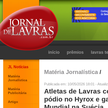
início
prêmios
lavras 
JL Notícias
Matéria Jornalística
/
Matéria
Jornalística
Publicada em: 10/05/2026 18:01 - Atuali
Matéria
Atletas de Lavras 
Publicitária
pódio no Hyrox e g
Artigo
Mundial na Suécia