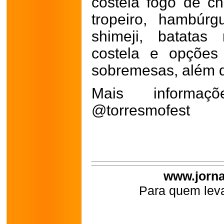
costela fogo de ch
tropeiro, hambúr
shimeji, batatas
costela e opções
sobremesas, além d
Mais informaç
@torresmofest
www.jorna
Para quem leva