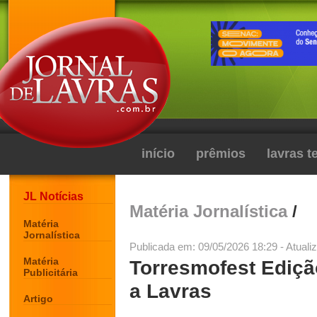
início
prêmios
lavras 
JL Notícias
Matéria Jornalística
/
Matéria
Jornalística
Publicada em: 09/05/2026 18:29 - Atuali
Matéria
Torresmofest Ediç
Publicitária
a Lavras
Artigo