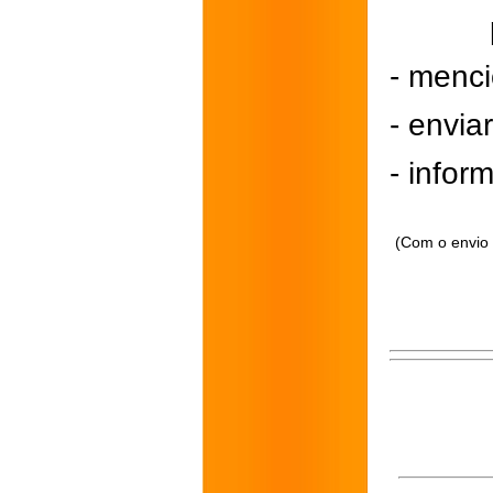
- menci
- envi
- inform
(Com o envio 