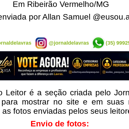
Em Ribeirão Vermelho/MG
enviada por Allan Samuel @eusou.a
rnaldelavras
@jornaldelavras
(35) 9992
o Leitor é a seção criada pelo Jor
 para mostrar no site e em suas 
, as fotos enviadas pelos seus leito
Envio de fotos: