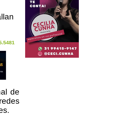
llan
5.5481
nal de
redes
res.