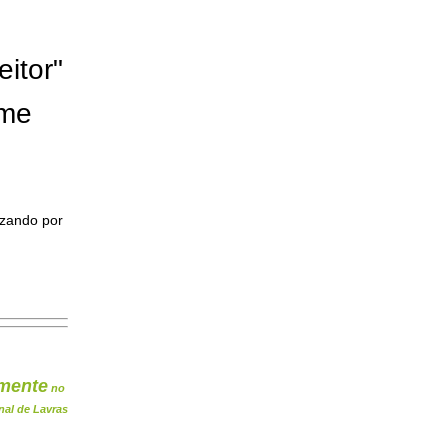
eitor"
ome
izando por
mente
no
nal de Lavras