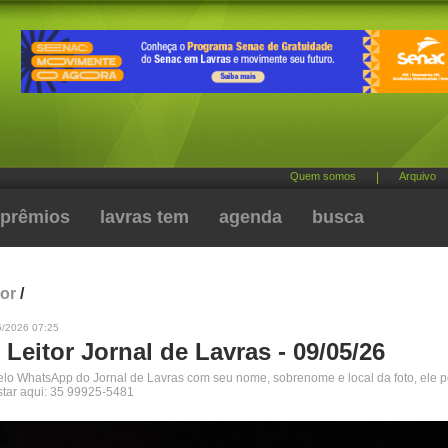
Quem somos
|
Arquivo
prêmios
lavras tem
agenda
busca
tor
/
5/2026 07:25
 Leitor Jornal de Lavras - 09/05/26
pelo WhatsApp do Jornal de Lavras com seu nome, sobrenome e local da foto, ele 
star aqui: 35 99925-5481