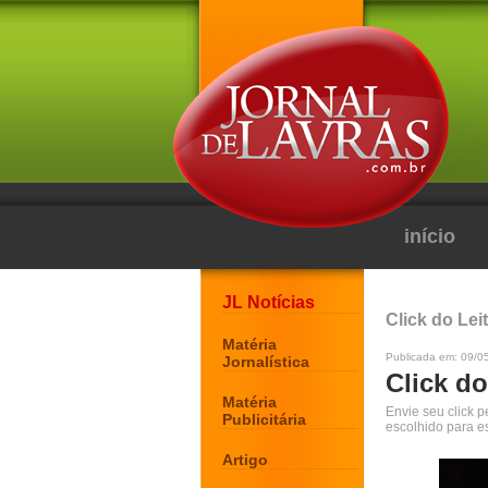
início
JL Notícias
Click do Lei
Matéria
Publicada em: 09/0
Jornalística
Click do
Matéria
Envie seu click 
Publicitária
escolhido para e
Artigo