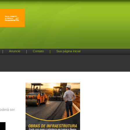
|
Anuncie
|
Contato
|
Sua página inicial
poderá ser