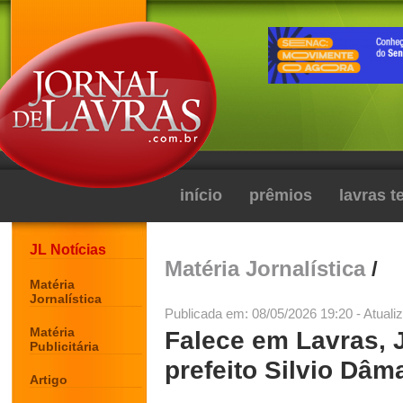
início
prêmios
lavras 
JL Notícias
Matéria Jornalística
/
Matéria
Jornalística
Publicada em: 08/05/2026 19:20 - Atuali
Matéria
Falece em Lavras, J
Publicitária
prefeito Silvio Dâm
Artigo