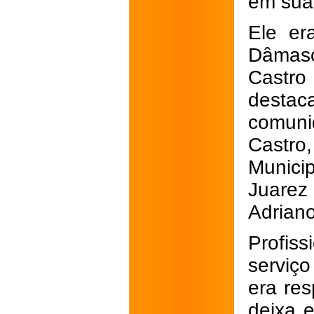
em sua 
Ele era
Dâmaso
Castro
destac
comuni
Castro
Munici
Juarez
Adriano
Profiss
serviço
era res
deixa e