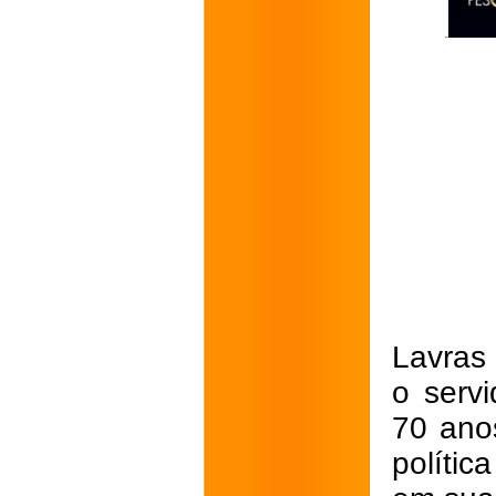
Lavras 
o serv
70 ano
polític