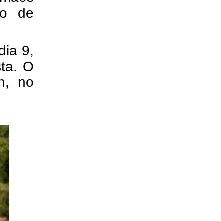
lo de
dia 9,
sta. O
h, no