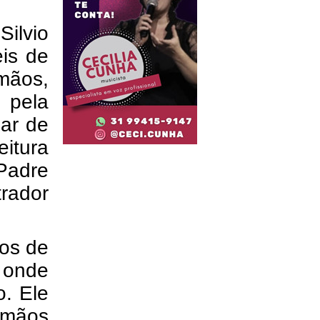
Silvio
is de
mãos,
 pela
ar de
itura
Padre
rador
nos de
, onde
o. Ele
irmãos