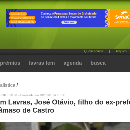
Quem somos
|
Arquivo
prêmios
lavras tem
agenda
busca
alística
/
5/2026 19:20 - Atualizada em: 09/05/2026 08:12
m Lavras, José Otávio, filho do ex-pref
Dâmaso de Castro