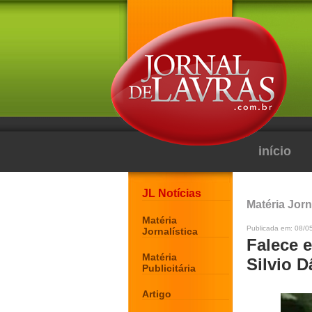
início
JL Notícias
Matéria Jorn
Matéria
Publicada em: 08/0
Jornalística
Falece e
Matéria
Silvio 
Publicitária
Artigo