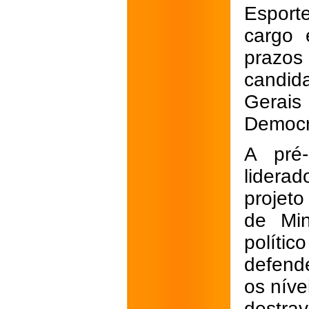
Esport
cargo 
prazos
candid
Gerai
Democr
A pré-
lidera
projeto
de Min
políti
defend
os níve
destrav