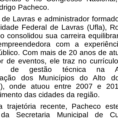
drigo Pacheco.
 de Lavras e administrador formad
idade Federal de Lavras (Ufla), R
 consolidou sua carreira equilibr
empreendedora com a experiênc
público. Com mais de 20 anos de a
r de eventos, ele traz no currícu
a de gestão técnica na A
iação dos Municípios do Alto d
), onde atuou entre 2007 e 20
cimento das cidades da região.
 trajetória recente, Pacheco est
 da Secretaria Municipal de Cul