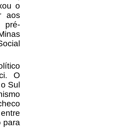
xou o
r aos
 pré-
 Minas
ocial
ítico
ci. O
 o Sul
nismo
checo
entre
o para