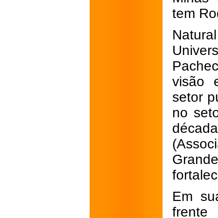
tem Ro
Natural
Univers
Pacheco
visão 
setor 
no seto
décad
(Assoc
Grande
fortale
Em sua
frente