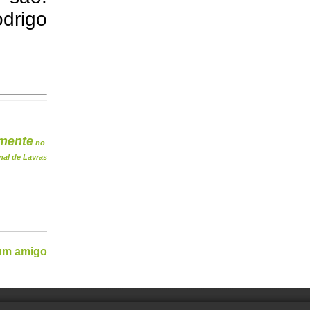
drigo
mente
no
nal de Lavras
 um amigo