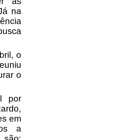
er às
Já na
ência
 busca
ril, o
euniu
urar o
l por
zardo,
mes em
tos a
 são: