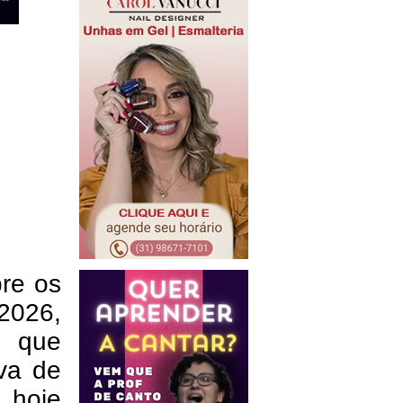
bre os
 2026,
s que
va de
 hoje