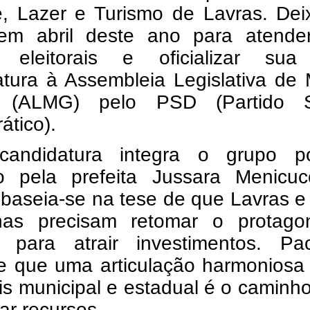
e, Lazer e Turismo de Lavras. Dei
em abril deste ano para atende
 eleitorais e oficializar sua
atura à Assembleia Legislativa de
s (ALMG) pelo PSD (Partido S
ático).
candidatura integra o grupo pol
do pela prefeita Jussara Menicuc
 baseia-se na tese de que Lavras e
as precisam retomar o protago
co para atrair investimentos. Pa
e que uma articulação harmoniosa 
is municipal e estadual é o caminh
ar recursos.