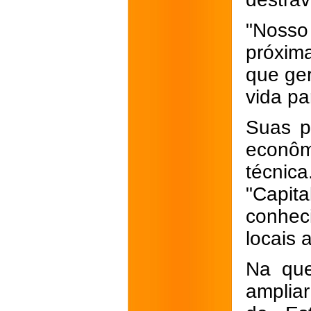
"Nosso
próxim
que ge
vida pa
Suas p
econôm
técnica
"Capita
conhec
locais 
Na que
amplia