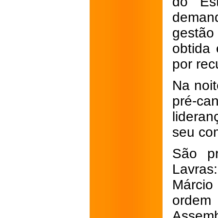
do Est
demand
gestão
obtida
por rec
Na noit
pré-c
lideran
seu com
São pr
Lavras:
Márcio
ordem 
Assem