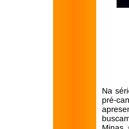
Na séri
pré-can
aprese
buscam
Minas 