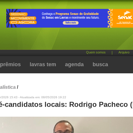
Quem somos
|
Arquivo
prêmios
lavras tem
agenda
busca
alística
/
5/2026 15:43 - Atualizada em: 08/05/2026 19:22
ré-candidatos locais: Rodrigo Pacheco 