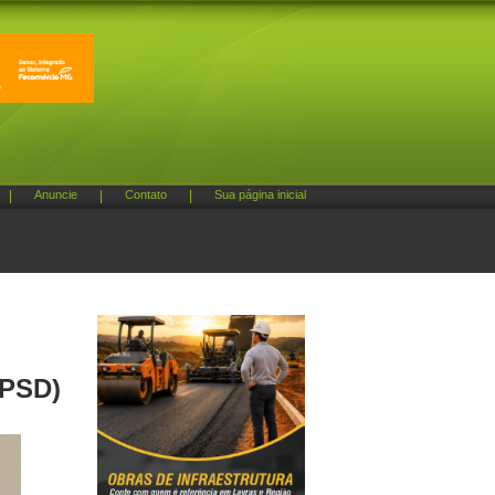
|
Anuncie
|
Contato
|
Sua página inicial
(PSD)