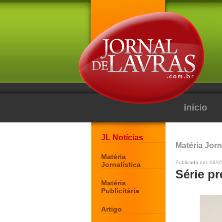
início
JL Notícias
Matéria Jorn
Matéria
Publicada em: 08/0
Jornalística
Série p
Matéria
Publicitária
Artigo