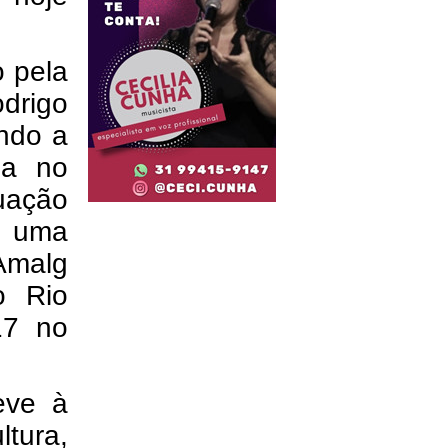
o pela
odrigo
ando a
ia no
tuação
lo uma
malg
o Rio
17 no
eve à
tura,