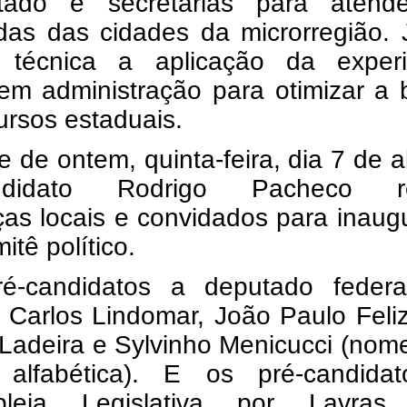
ado e secretarias para atend
as das cidades da microrregião.
 técnica a aplicação da experi
 em administração para otimizar a
ursos estaduais.
e de ontem, quinta-feira, dia 7 de ab
andidato Rodrigo Pacheco r
ças locais e convidados para inaug
itê político.
é-candidatos a deputado federa
 Carlos Lindomar, João Paulo Feli
 Ladeira e Sylvinho Menicucci (no
alfabética). E os pré-candida
bleia Legislativa por Lavras