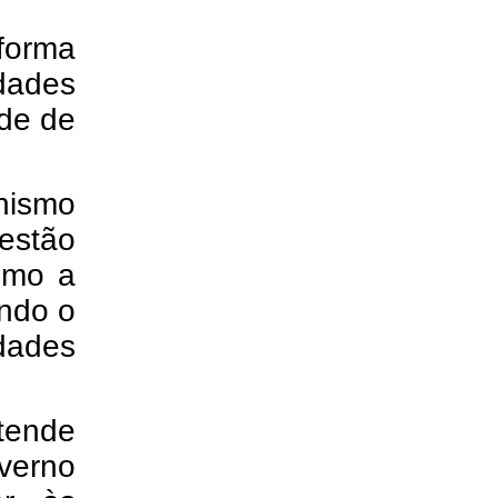
forma
dades
ade de
nismo
estão
como a
ando o
dades
tende
overno