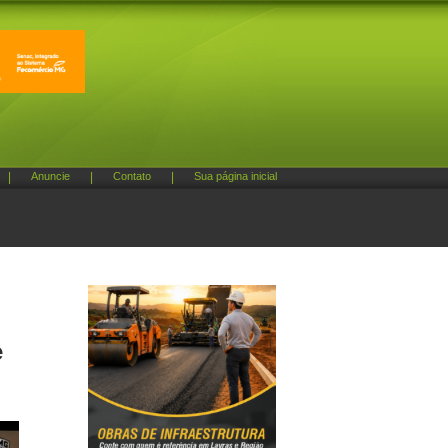
|
Anuncie
|
Contato
|
Sua página inicial
e