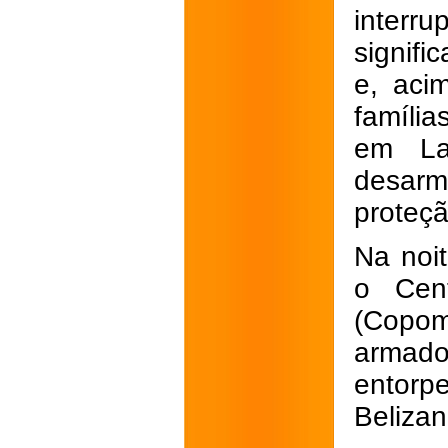
interr
signif
e, aci
família
em Lav
desarm
proteç
Na noit
o Cent
(Copom
armad
entorp
Belizan