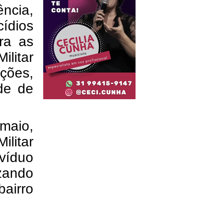
ncia,
cídios
ra as
ilitar
ções,
de de
 maio,
litar
víduo
ando
airro