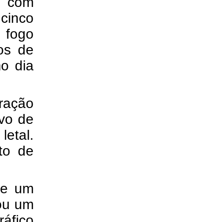
2 com
cinco
 fogo
os de
o dia
ração
ivo de
letal.
eto de
ue um
 ou um
ráfico