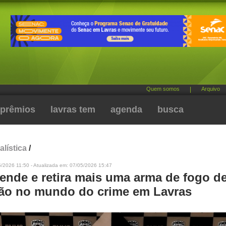
Quem somos
|
Arquivo
prêmios
lavras tem
agenda
busca
alística
/
/2026 11:50 - Atualizada em: 07/05/2026 15:47
ende e retira mais uma arma de fogo d
ção no mundo do crime em Lavras