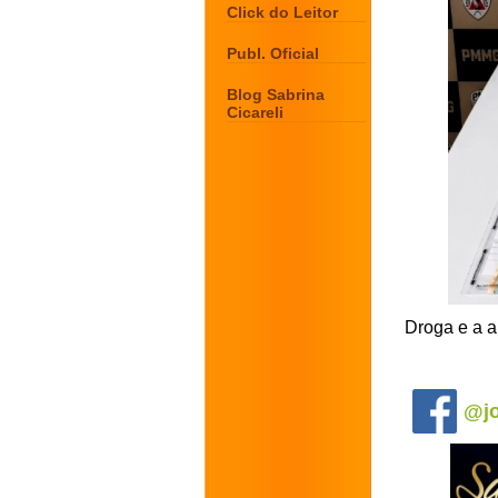
Click do Leitor
Publ. Oficial
Blog Sabrina
Cicareli
Droga e a a
.
@jo