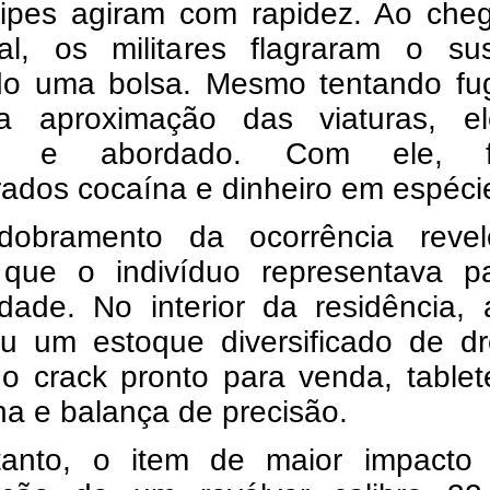
ipes agiram com rapidez. Ao che
al, os militares flagraram o sus
do uma bolsa. Mesmo tentando fug
a aproximação das viaturas, el
do e abordado. Com ele, f
ados cocaína e dinheiro em espéci
obramento da ocorrência reve
 que o indivíduo representava p
dade. No interior da residência,
zou um estoque diversificado de d
do crack pronto para venda, table
a e balança de precisão.
anto, o item de maior impacto 