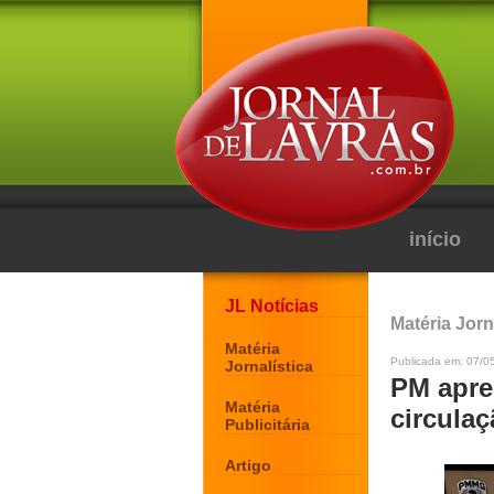
início
JL Notícias
Matéria Jorn
Matéria
Publicada em: 07/05
Jornalística
PM apre
Matéria
circula
Publicitária
Artigo