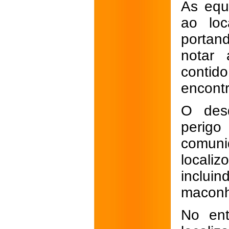
As equ
ao loc
portan
notar 
conti
encontr
O desd
perigo
comuni
locali
incluin
maconh
No ent