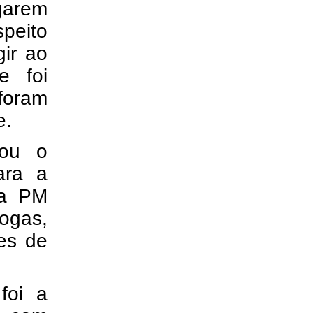
garem
peito
ir ao
e foi
oram
e.
lou o
ara a
 a PM
rogas,
tes de
foi a