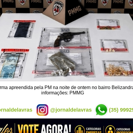
rma apreendida pela PM na noite de ontem no bairro Belizandra
informações: PMMG
rnaldelavras
@jornaldelavras
(35) 9992