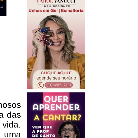
nosos
a das
 vida.
a uma