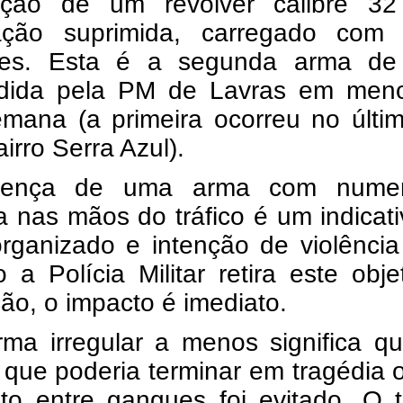
zação de um revólver calibre 3
ção suprimida, carregado com 
es. Esta é a segunda arma de
dida pela PM de Lavras em men
mana (a primeira ocorreu no últim
airro Serra Azul).
sença de uma arma com nume
 nas mãos do tráfico é um indicat
rganizado e intenção de violência 
a Polícia Militar retira este obj
ção, o impacto é imediato.
ma irregular a menos significa q
 que poderia terminar em tragédia
to entre gangues foi evitado. O t