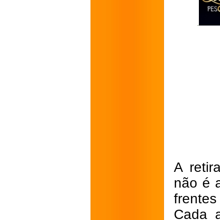
A reti
não é 
frentes
Cada a