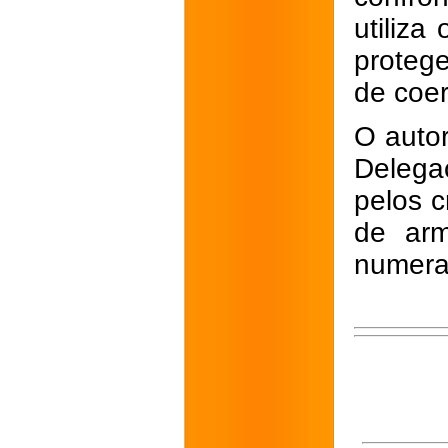
utiliza
proteg
de coer
O autor
Delega
pelos c
de arm
numera