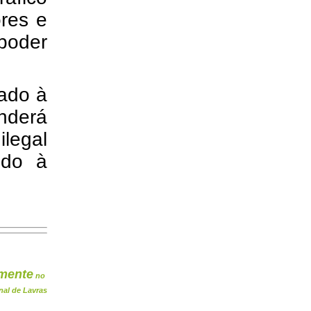
ores e
 poder
hado à
nderá
ilegal
ido à
mente
no
nal de Lavras