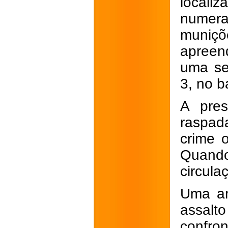
locali
numera
muniçõ
apreen
uma se
3, no b
A pre
raspada
crime o
Quando 
circula
Uma ar
assalto
confron