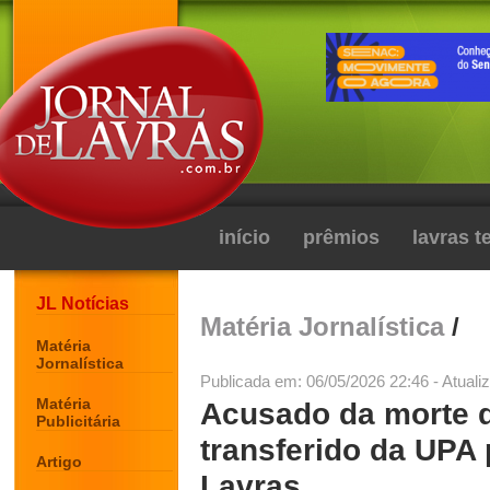
início
prêmios
lavras 
JL Notícias
Matéria Jornalística
/
Matéria
Jornalística
Publicada em: 06/05/2026 22:46 - Atuali
Matéria
Acusado da morte d
Publicitária
transferido da UPA 
Artigo
Lavras