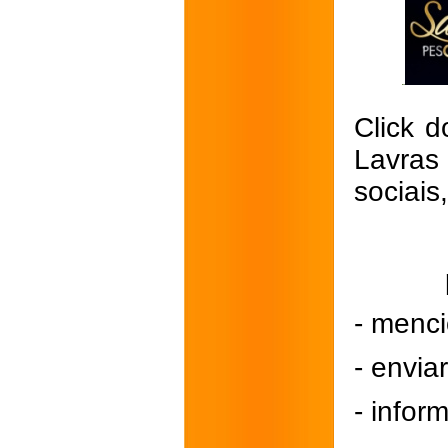
Click d
Lavras
sociais
- menci
- envi
- inform