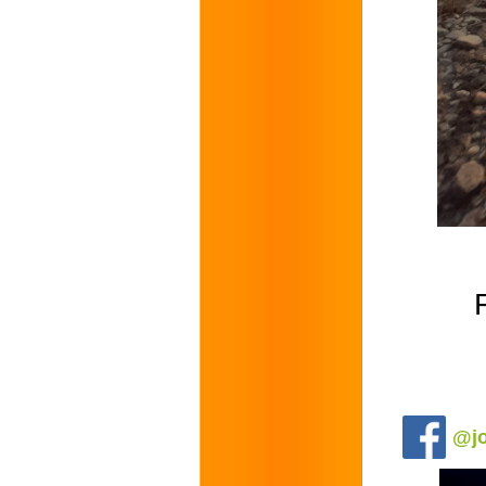
.
@jo