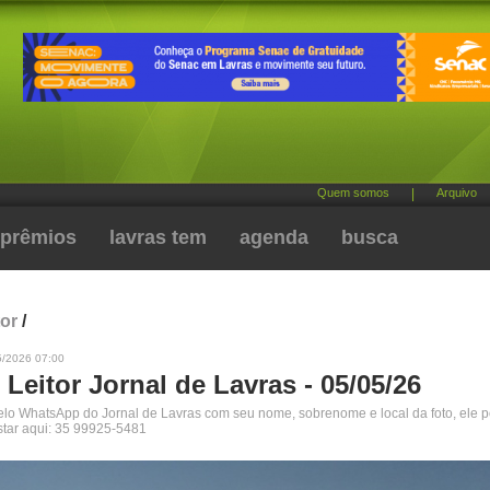
Quem somos
|
Arquivo
prêmios
lavras tem
agenda
busca
tor
/
5/2026 07:00
 Leitor Jornal de Lavras - 05/05/26
pelo WhatsApp do Jornal de Lavras com seu nome, sobrenome e local da foto, ele 
star aqui: 35 99925-5481