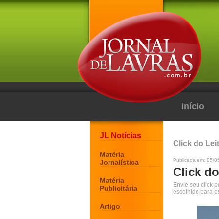
início
JL Notícias
Click do Lei
Matéria
Publicada em: 05/0
Jornalística
Click do
Matéria
Envie seu click 
Publicitária
escolhido para e
Artigo