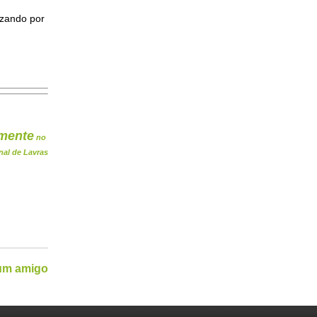
izando por
mente
no
nal de Lavras
 um amigo