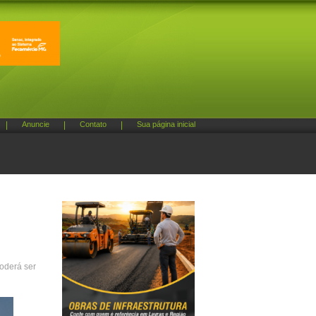
|
Anuncie
|
Contato
|
Sua página inicial
poderá ser