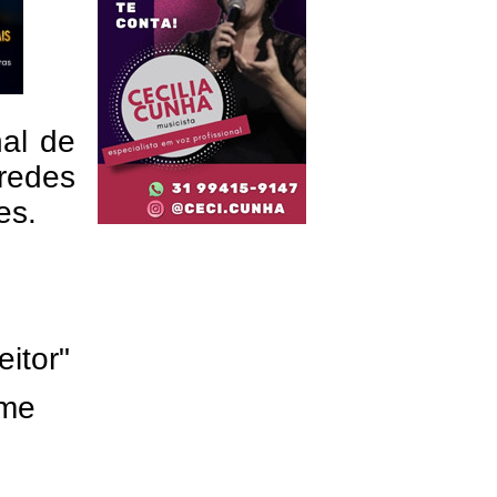
nal de
redes
res.
eitor"
ome