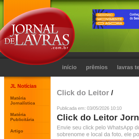
início
prêmios
lavras 
JL Notícias
Click do Leitor
/
Matéria
Jornalística
Publicada em: 03/05/2026 10:10
Matéria
Click do Leitor Jorn
Publicitária
Envie seu click pelo WhatsApp d
Artigo
sobrenome e local da foto, ele po