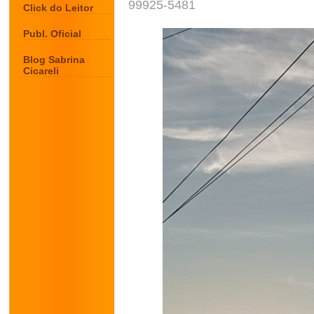
99925-5481
Click do Leitor
Publ. Oficial
Blog Sabrina
Cicareli