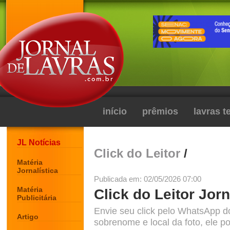
início
prêmios
lavras 
JL Notícias
Click do Leitor
/
Matéria
Jornalística
Publicada em: 02/05/2026 07:00
Matéria
Click do Leitor Jorn
Publicitária
Envie seu click pelo WhatsApp d
Artigo
sobrenome e local da foto, ele po