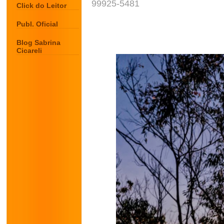
99925-5481
Click do Leitor
Publ. Oficial
Blog Sabrina
Cicareli