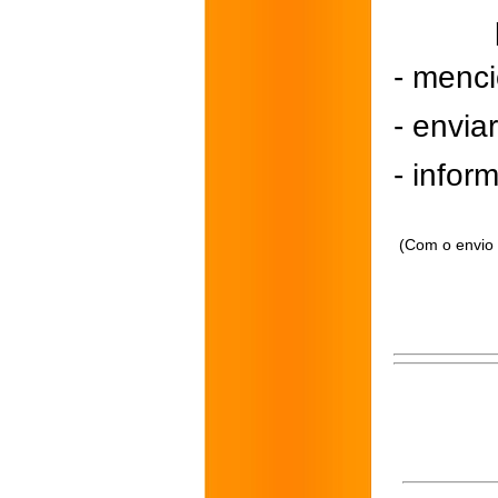
- menci
- envi
- inform
(Com o envio 