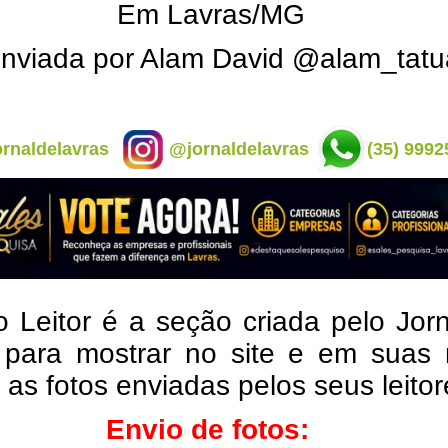
Em Lavras/MG
enviada por Alam David @alam_tatu
rnaldelavras
@jornaldelavras
(35) 9992
o Leitor é a seção criada pelo Jor
 para mostrar no site e em suas 
, as fotos enviadas pelos seus leito
Envio de fotos: