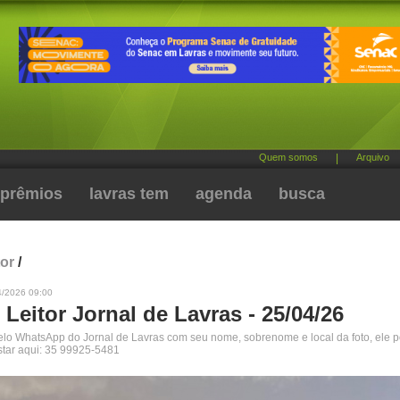
Quem somos
|
Arquivo
prêmios
lavras tem
agenda
busca
tor
/
4/2026 09:00
 Leitor Jornal de Lavras - 25/04/26
pelo WhatsApp do Jornal de Lavras com seu nome, sobrenome e local da foto, ele 
star aqui: 35 99925-5481