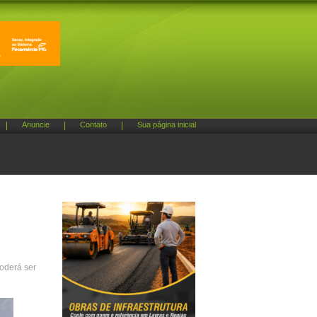
|
Anuncie
|
Contato
|
Sua página inicial
poderá ser