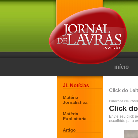
início
JL Notícias
Click do Lei
Matéria
Publicada em: 25/0
Jornalística
Click do
Matéria
Envie seu click 
Publicitária
escolhido para e
Artigo