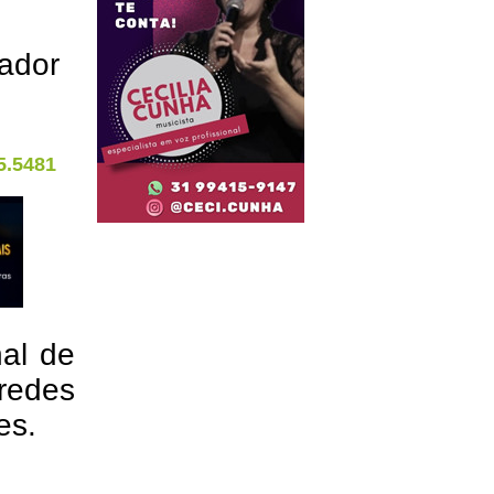
ador
5.5481
nal de
redes
res.