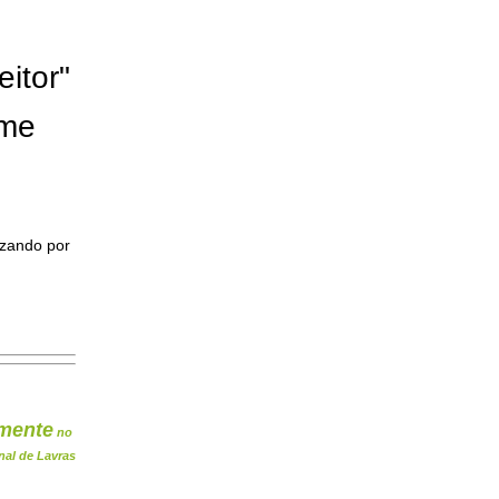
eitor"
ome
izando por
mente
no
nal de Lavras